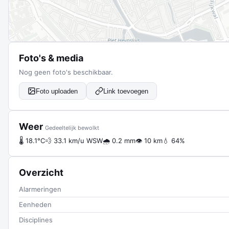
Foto's & media
Nog geen foto's beschikbaar.
Foto uploaden
Link toevoegen
Weer
Gedeeltelijk bewolkt
🌡 18.1°C
💨 33.1 km/u WSW
🌧 0.2 mm
👁 10 km
💧 64%
Overzicht
Alarmeringen
Eenheden
Disciplines