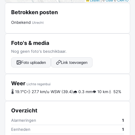
Leaflet
|
©
OSM
©
CARTO
Betrokken posten
Onbekend
Utrecht
Foto's & media
Nog geen foto's beschikbaar.
Foto uploaden
Link toevoegen
Weer
Lichte regenbui
🌡 19.1°C
💨 27.7 km/u WSW (39.4)
🌧 0.3 mm
👁 10 km
💧 52%
Overzicht
Alarmeringen
1
Eenheden
1