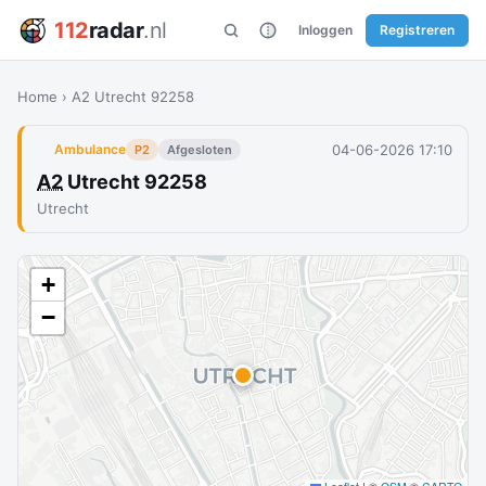
112
radar
.nl
Inloggen
Registreren
Home
›
A2 Utrecht 92258
04-06-2026 17:10
Ambulance
P2
Afgesloten
A2
Utrecht 92258
Utrecht
+
−