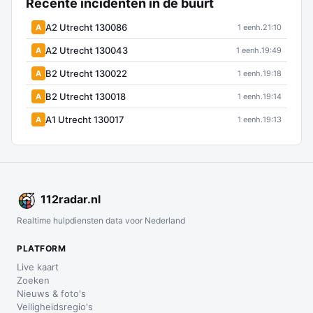
Recente incidenten in de buurt
A2 Utrecht 130086
A
1 eenh.
21:10
A2 Utrecht 130043
A
1 eenh.
19:49
B2 Utrecht 130022
A
1 eenh.
19:18
B2 Utrecht 130018
A
1 eenh.
19:14
A1 Utrecht 130017
A
1 eenh.
19:13
112
radar
.nl
Realtime hulpdiensten data voor Nederland
PLATFORM
Live kaart
Zoeken
Nieuws & foto's
Veiligheidsregio's