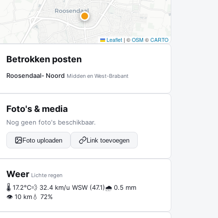
Leaflet
|
©
OSM
©
CARTO
Betrokken posten
Roosendaal- Noord
Midden en West-Brabant
Foto's & media
Nog geen foto's beschikbaar.
Foto uploaden
Link toevoegen
Weer
Lichte regen
🌡 17.2°C
💨 32.4 km/u WSW (47.1)
🌧 0.5 mm
👁 10 km
💧 72%