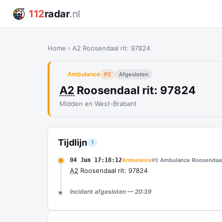
112
radar
.nl
Home
›
A2 Roosendaal rit: 97824
Ambulance
P2
Afgesloten
A2
Roosendaal rit: 97824
Midden en West-Brabant
Tijdlijn
1
04 Jun 17:18:12
Ambulance
Ambulance Roosendaal
P2
A2
Roosendaal rit: 97824
Incident afgesloten — 20:39