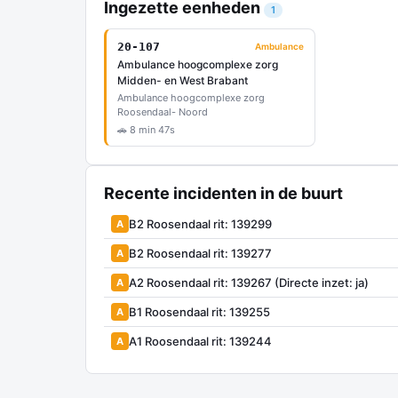
Ingezette eenheden
1
20-107
Ambulance
Ambulance hoogcomplexe zorg
Midden- en West Brabant
Ambulance hoogcomplexe zorg
Roosendaal- Noord
🚗 8 min 47s
Recente incidenten in de buurt
B2 Roosendaal rit: 139299
A
B2 Roosendaal rit: 139277
A
A2 Roosendaal rit: 139267 (Directe inzet: ja)
A
B1 Roosendaal rit: 139255
A
A1 Roosendaal rit: 139244
A