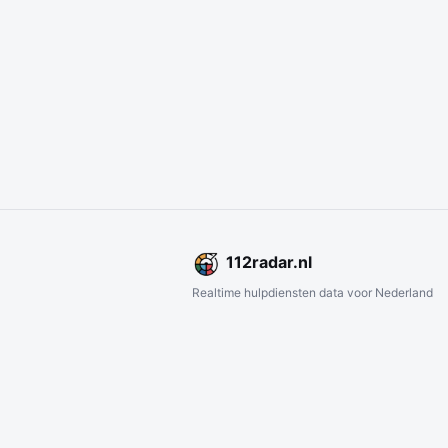
112
radar
.nl
Realtime hulpdiensten data voor Nederland