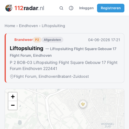
112
radar
.nl
Inloggen
Registreren
Home
›
Eindhoven
›
Liftopsluiting
04-06-2026 17:21
Brandweer
P2
Afgesloten
Liftopsluiting
— Liftopsluiting Flight Square Gebouw 17
Flight Forum, Eindhoven
P 2 BOB-03 Liftopsluiting Flight Square Gebouw 17 Flight
Forum Eindhoven 222441
Flight Forum, Eindhoven
Brabant-Zuidoost
+
−