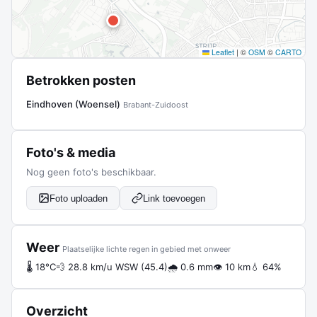
Leaflet
|
©
OSM
©
CARTO
Betrokken posten
Eindhoven (Woensel)
Brabant-Zuidoost
Foto's & media
Nog geen foto's beschikbaar.
Foto uploaden
Link toevoegen
Weer
Plaatselijke lichte regen in gebied met onweer
🌡 18°C
💨 28.8 km/u WSW (45.4)
🌧 0.6 mm
👁 10 km
💧 64%
Overzicht