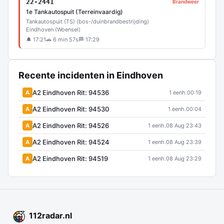
22-2441
Brandweer
1e Tankautospuit (Terreinvaardig)
Tankautospuit (TS) (bos-/duinbrandbestrijding)
Eindhoven (Woensel)
🔔 17:21
🚗 6 min 57s
🏁 17:29
Recente incidenten in Eindhoven
A2 Eindhoven Rit: 94536
A
1 eenh.
00:19
A2 Eindhoven Rit: 94530
A
1 eenh.
00:04
A2 Eindhoven Rit: 94526
A
1 eenh.
08 Aug 23:43
A2 Eindhoven Rit: 94524
A
1 eenh.
08 Aug 23:39
A2 Eindhoven Rit: 94519
A
1 eenh.
08 Aug 23:29
112
radar
.nl