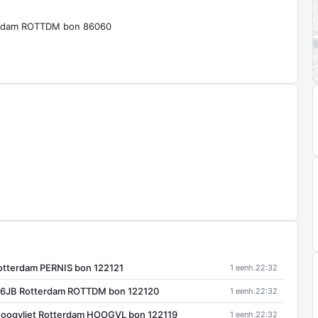
erdam ROTTDM bon 86060
otterdam PERNIS bon 122121
1 eenh.
22:32
066JB Rotterdam ROTTDM bon 122120
1 eenh.
22:32
Hoogvliet Rotterdam HOOGVL bon 122119
1 eenh.
22:32