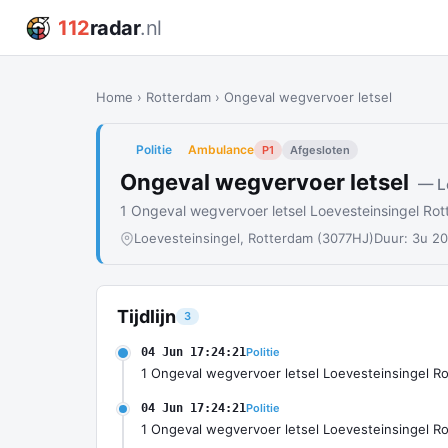
112
radar
.nl
Home
›
Rotterdam
›
Ongeval wegvervoer letsel
Politie
Ambulance
P1
Afgesloten
Ongeval wegvervoer letsel
— L
1 Ongeval wegvervoer letsel Loevesteinsingel R
Loevesteinsingel, Rotterdam (3077HJ)
Duur: 3u 2
Tijdlijn
3
04 Jun 17:24:21
Politie
1 Ongeval wegvervoer letsel Loevesteinsingel 
04 Jun 17:24:21
Politie
1 Ongeval wegvervoer letsel Loevesteinsingel 