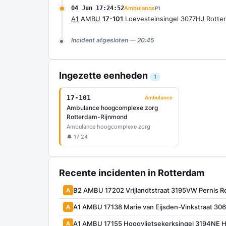
04 Jun 17:24:52
Ambulance
P1
A1
AMBU
17-101
Loevesteinsingel 3077HJ Rott
Incident afgesloten — 20:45
Ingezette eenheden
1
17-101
Ambulance
Ambulance hoogcomplexe zorg
Rotterdam-Rijnmond
Ambulance hoogcomplexe zorg
🔔 17:24
Recente incidenten in Rotterdam
B2 AMBU 17202 Vrijlandtstraat 3195VW Pernis R
A
A1 AMBU 17138 Marie van Eijsden-Vinkstraat 3
A
A1 AMBU 17155 Hoogvlietsekerksingel 3194NE 
A