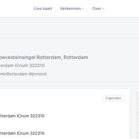
Live kaart
Verkennen
Over
oevesteinsingel Rotterdam, Rotterdam
otterdam ICnum 322310
0min
Rotterdam-Rijnmond
Capcodes
Rotterdam ICnum 322310
Rotterdam ICnum 322310