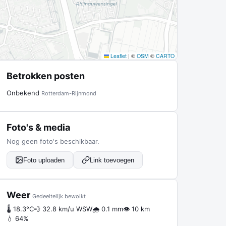
Leaflet
|
©
OSM
©
CARTO
Betrokken posten
Onbekend
Rotterdam-Rijnmond
Foto's & media
Nog geen foto's beschikbaar.
Foto uploaden
Link toevoegen
Weer
Gedeeltelijk bewolkt
🌡 18.3°C
💨 32.8 km/u WSW
🌧 0.1 mm
👁 10 km
💧 64%