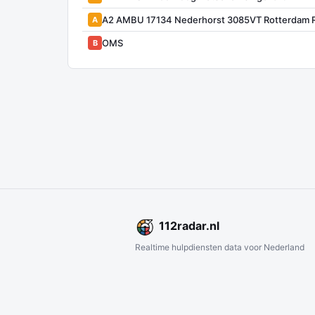
A2 AMBU 17134 Nederhorst 3085VT Rotterdam 
A
OMS
B
112
radar
.nl
Realtime hulpdiensten data voor Nederland