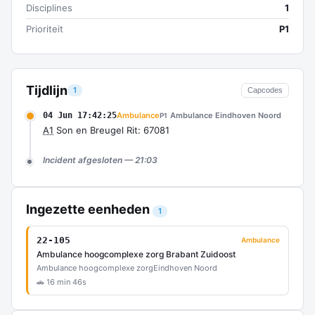
Disciplines
1
Prioriteit
P1
Tijdlijn
1
Capcodes
04 Jun 17:42:25
Ambulance
Ambulance Eindhoven Noord
P1
A1
Son en Breugel Rit: 67081
Incident afgesloten — 21:03
Ingezette eenheden
1
22-105
Ambulance
Ambulance hoogcomplexe zorg Brabant Zuidoost
Ambulance hoogcomplexe zorg
Eindhoven Noord
🚗 16 min 46s