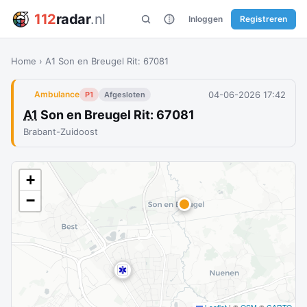
112
radar
.nl
Inloggen
Registreren
Home
›
A1 Son en Breugel Rit: 67081
04-06-2026 17:42
Ambulance
P1
Afgesloten
A1
Son en Breugel Rit: 67081
Brabant-Zuidoost
+
−