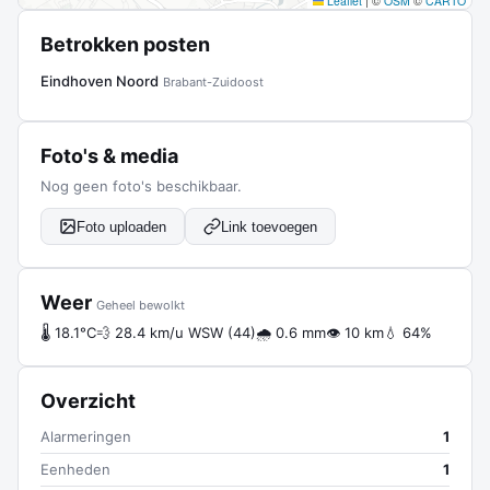
Leaflet
|
©
OSM
©
CARTO
Betrokken posten
Eindhoven Noord
Brabant-Zuidoost
Foto's & media
Nog geen foto's beschikbaar.
Foto uploaden
Link toevoegen
Weer
Geheel bewolkt
🌡 18.1°C
💨 28.4 km/u WSW (44)
🌧 0.6 mm
👁 10 km
💧 64%
Overzicht
Alarmeringen
1
Eenheden
1