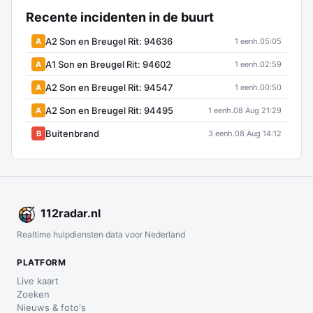
Recente incidenten in de buurt
A2 Son en Breugel Rit: 94636
A
1 eenh.
05:05
A1 Son en Breugel Rit: 94602
A
1 eenh.
02:59
A2 Son en Breugel Rit: 94547
A
1 eenh.
00:50
A2 Son en Breugel Rit: 94495
A
1 eenh.
08 Aug 21:29
Buitenbrand
B
3 eenh.
08 Aug 14:12
112
radar
.nl
Realtime hulpdiensten data voor Nederland
PLATFORM
Live kaart
Zoeken
Nieuws & foto's