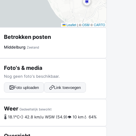
Leaflet
|
©
OSM
©
CARTO
Betrokken posten
Middelburg
Zeeland
Foto's & media
Nog geen foto's beschikbaar.
Foto uploaden
Link toevoegen
Weer
Gedeeltelijk bewolkt
🌡 18.1°C
💨 42.8 km/u WSW (54.9)
👁 10 km
💧 64%
Overzicht