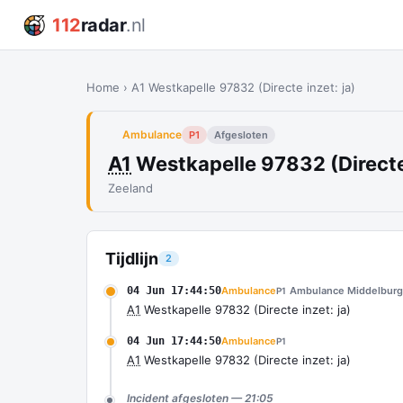
112
radar
.nl
Home
›
A1 Westkapelle 97832 (Directe inzet: ja)
Ambulance
P1
Afgesloten
A1
Westkapelle 97832 (Directe 
Zeeland
Tijdlijn
2
04 Jun 17:44:50
Ambulance
Ambulance Middelburg
P1
A1
Westkapelle 97832 (Directe inzet: ja)
04 Jun 17:44:50
Ambulance
P1
A1
Westkapelle 97832 (Directe inzet: ja)
Incident afgesloten — 21:05