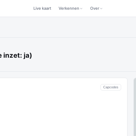
Live kaart
Verkennen
Over
inzet: ja)
Capcodes