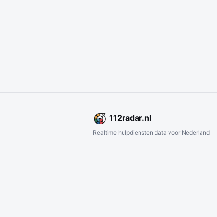
112
radar
.nl
Realtime hulpdiensten data voor Nederland