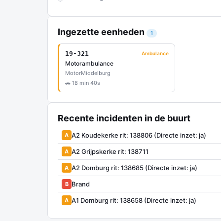
Ingezette eenheden
1
19-321
Ambulance
Motorambulance
Motor
Middelburg
🚗 18 min 40s
Recente incidenten in de buurt
A2 Koudekerke rit: 138806 (Directe inzet: ja)
A
A2 Grijpskerke rit: 138711
A
A2 Domburg rit: 138685 (Directe inzet: ja)
A
Brand
B
A1 Domburg rit: 138658 (Directe inzet: ja)
A