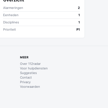
Alarmeringen
2
Eenheden
1
Disciplines
1
Prioriteit
P1
MEER
Over 112radar
Voor hulpdiensten
Suggesties
Contact
Privacy
Voorwaarden