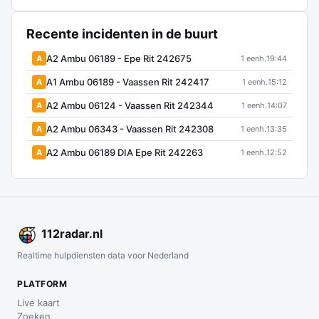
Recente incidenten in de buurt
A2 Ambu 06189 - Epe Rit 242675
A
1 eenh.
19:44
A1 Ambu 06189 - Vaassen Rit 242417
A
1 eenh.
15:12
A2 Ambu 06124 - Vaassen Rit 242344
A
1 eenh.
14:07
A2 Ambu 06343 - Vaassen Rit 242308
A
1 eenh.
13:35
A2 Ambu 06189 DIA Epe Rit 242263
A
1 eenh.
12:52
112
radar
.nl
Realtime hulpdiensten data voor Nederland
PLATFORM
Live kaart
Zoeken