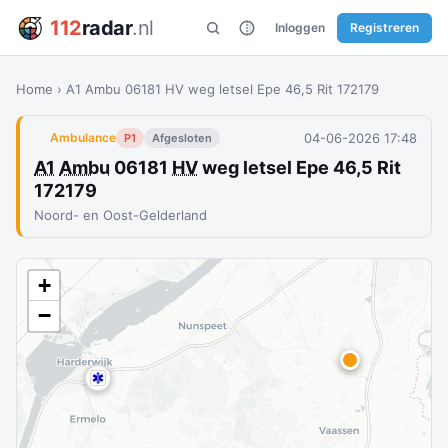
112
radar
.nl
Inloggen
Registreren
Home
›
A1 Ambu 06181 HV weg letsel Epe 46,5 Rit 172179
04-06-2026 17:48
Ambulance
P1
Afgesloten
A1
Ambu
06181
HV
weg letsel Epe 46,5 Rit
172179
Noord- en Oost-Gelderland
+
−