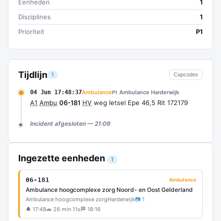
Eenheden
1
Disciplines
1
Prioriteit
P1
Tijdlijn
1
Capcodes
04 Jun 17:48:37
Ambulance
Ambulance Harderwijk
P1
A1
Ambu
06-181
HV
weg letsel Epe 46,5 Rit 172179
Incident afgesloten — 21:09
Ingezette eenheden
1
06-181
Ambulance
Ambulance hoogcomplexe zorg Noord- en Oost Gelderland
Ambulance hoogcomplexe zorg
Harderwijk
📷 1
🔔 17:48
🚗 26 min 11s
🏁 18:16