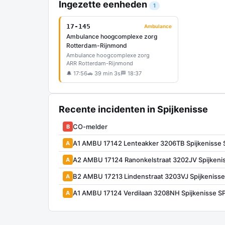
Ingezette eenheden
1
17-145
Ambulance
Ambulance hoogcomplexe zorg
Rotterdam-Rijnmond
Ambulance hoogcomplexe zorg
ARR Rotterdam-Rijnmond
🔔 17:56
🚗 39 min 3s
🏁 18:37
Recente incidenten in Spijkenisse
CO-melder
B
A1 AMBU 17142 Lenteakker 3206TB Spijkenisse
A
A2 AMBU 17124 Ranonkelstraat 3202JV Spijkeni
A
B2 AMBU 17213 Lindenstraat 3203VJ Spijkeniss
A
A1 AMBU 17124 Verdilaan 3208NH Spijkenisse S
A