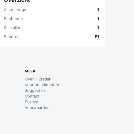
Alarmeringen
1
Eenheden
1
Disciplines
1
Prioriteit
P1
MEER
Over 112radar
Voor hulpdiensten
Suggesties
Contact
Privacy
Voorwaarden