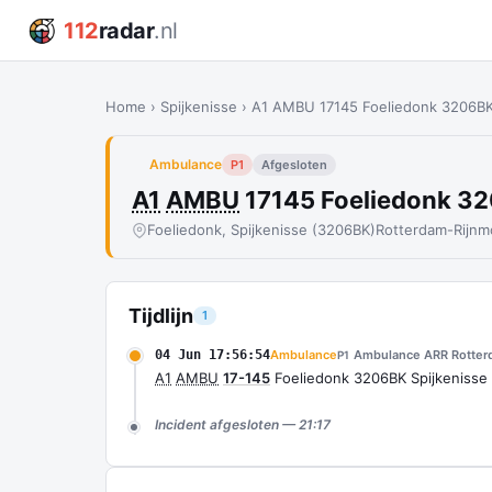
112
radar
.nl
Home
›
Spijkenisse
›
A1 AMBU 17145 Foeliedonk 3206BK
Ambulance
P1
Afgesloten
A1
AMBU
17145 Foeliedonk 32
Foeliedonk, Spijkenisse (3206BK)
Rotterdam-Rijn
Tijdlijn
1
04 Jun 17:56:54
Ambulance
Ambulance ARR Rotter
P1
A1
AMBU
17-145
Foeliedonk 3206BK Spijkenisse
Incident afgesloten — 21:17