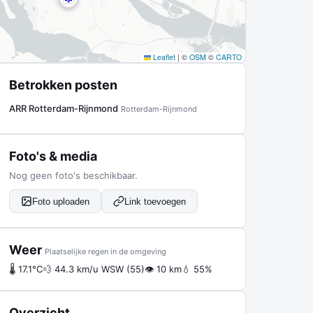
Leaflet
|
©
OSM
©
CARTO
Betrokken posten
ARR Rotterdam-Rijnmond
Rotterdam-Rijnmond
Foto's & media
Nog geen foto's beschikbaar.
Foto uploaden
Link toevoegen
Weer
Plaatselijke regen in de omgeving
🌡 17.1°C
💨 44.3 km/u WSW (55)
👁 10 km
💧 55%
Overzicht