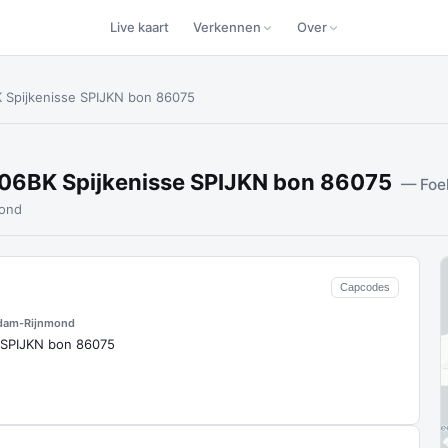
Live kaart
Verkennen
Over
 Spijkenisse SPIJKN bon 86075
06BK Spijkenisse SPIJKN bon 86075
— Foel
mond
Capcodes
dam-Rijnmond
 SPIJKN bon 86075