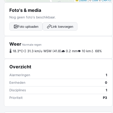
Leaflet
|
©
OSM
©
CARTO
Foto's & media
Nog geen foto's beschikbaar.
Foto uploaden
Link toevoegen
Weer
Normale regen
🌡 18.3°C
💨 31.3 km/u WSW (41.8)
🌧 0.2 mm
👁 10 km
💧 68%
Overzicht
Alarmeringen
1
Eenheden
0
Disciplines
1
Prioriteit
P3