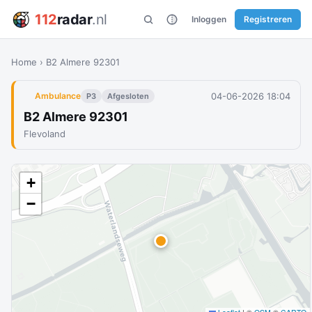
112
radar
.nl
Inloggen
Registreren
Home
›
B2 Almere 92301
04-06-2026 18:04
Ambulance
P3
Afgesloten
B2 Almere 92301
Flevoland
+
−