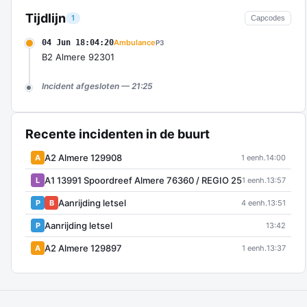
Tijdlijn
1
Capcodes
04 Jun 18:04:20
Ambulance
P3
B2 Almere 92301
Incident afgesloten — 21:25
Recente incidenten in de buurt
A2 Almere 129908
A
1 eenh.
14:00
A1 13991 Spoordreef Almere 76360 / REGIO 25
L
1 eenh.
13:57
Aanrijding letsel
P
B
4 eenh.
13:51
Aanrijding letsel
P
13:42
A2 Almere 129897
A
1 eenh.
13:37