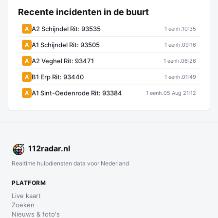
Recente incidenten in de buurt
A2 Schijndel Rit: 93535
A
1 eenh.
10:35
A1 Schijndel Rit: 93505
A
1 eenh.
09:16
A2 Veghel Rit: 93471
A
1 eenh.
06:26
B1 Erp Rit: 93440
A
1 eenh.
01:49
A1 Sint-Oedenrode Rit: 93384
A
1 eenh.
05 Aug 21:12
112
radar
.nl
Realtime hulpdiensten data voor Nederland
PLATFORM
Live kaart
Zoeken
Nieuws & foto's