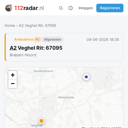
112
radar
.nl
Inloggen
Registreren
Home
›
A2 Veghel Rit: 67095
04-06-2026 18:35
Ambulance
P2
Afgesloten
A2
Veghel Rit: 67095
Brabant-Noord
+
−