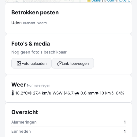
Leaflet
|
©
OSM
©
CARTO
Betrokken posten
Uden
Brabant-Noord
Foto's & media
Nog geen foto's beschikbaar.
Foto uploaden
Link toevoegen
Weer
Normale regen
🌡 18.2°C
💨 27.4 km/u WSW (46.7)
🌧 0.6 mm
👁 10 km
💧 64%
Overzicht
Alarmeringen
1
Eenheden
1