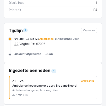
Disciplines
1
Prioriteit
P2
Tijdlijn
1
Capcodes
04 Jun 18:35:22
Ambulance
Ambulance Uden
P2
A2
Veghel Rit: 67095
Incident afgesloten — 21:56
Ingezette eenheden
1
21-125
Ambulance
Ambulance hoogcomplexe zorg Brabant-Noord
Ambulance hoogcomplexe zorg
Uden
🚗 7 min 56s