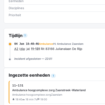
Eenheden
Disciplines
Prioriteit
Tijdlijn
1
04 Jun 18:40:46
Ambulance
Ambulance Zaandam
P2
A2
(
dia
: ja)
11-131
Rit 83166 Julianalaan De Rijp
Incident afgesloten — 22:01
Ingezette eenheden
1
11-131
Ambulance hoogcomplexe zorg Zaanstreek-Waterland
Ambulance hoogcomplexe zorg
Zaandam
🔔 18:40
🚗 18 min 7s
🏁 19:00