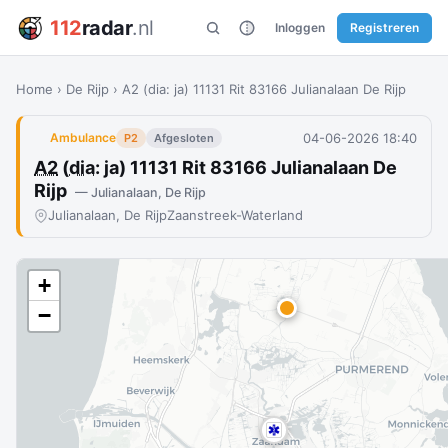
112
radar
.nl
Inloggen
Registreren
Home
›
De Rijp
›
A2 (dia: ja) 11131 Rit 83166 Julianalaan De Rijp
04-06-2026 18:40
Ambulance
P2
Afgesloten
A2
(
dia
: ja) 11131 Rit 83166 Julianalaan De
Rijp
— Julianalaan, De Rijp
Julianalaan, De Rijp
Zaanstreek-Waterland
+
−