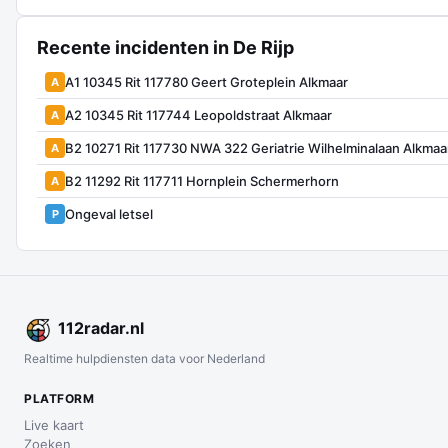
Recente incidenten in De Rijp
A1 10345 Rit 117780 Geert Groteplein Alkmaar
A
A2 10345 Rit 117744 Leopoldstraat Alkmaar
A
B2 10271 Rit 117730 NWA 322 Geriatrie Wilhelminalaan Alkmaa
A
B2 11292 Rit 117711 Hornplein Schermerhorn
A
Ongeval letsel
P
112
radar
.nl
Realtime hulpdiensten data voor Nederland
PLATFORM
Live kaart
Zoeken