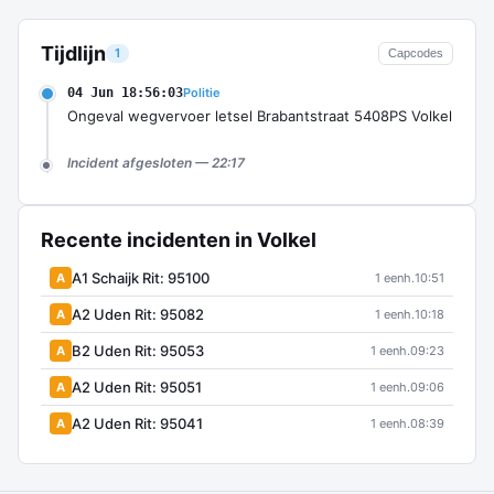
Tijdlijn
1
Capcodes
04 Jun 18:56:03
Politie
Ongeval wegvervoer letsel Brabantstraat 5408PS Volkel
Incident afgesloten — 22:17
Recente incidenten in Volkel
A1 Schaijk Rit: 95100
A
1 eenh.
10:51
A2 Uden Rit: 95082
A
1 eenh.
10:18
B2 Uden Rit: 95053
A
1 eenh.
09:23
A2 Uden Rit: 95051
A
1 eenh.
09:06
A2 Uden Rit: 95041
A
1 eenh.
08:39