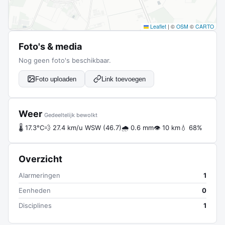
Leaflet
|
©
OSM
©
CARTO
Foto's & media
Nog geen foto's beschikbaar.
Foto uploaden
Link toevoegen
Weer
Gedeeltelijk bewolkt
🌡 17.3°C
💨 27.4 km/u WSW (46.7)
🌧 0.6 mm
👁 10 km
💧 68%
Overzicht
Alarmeringen
1
Eenheden
0
Disciplines
1