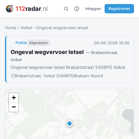
112
radar
.nl
Inloggen
Registreren
Home
›
Volkel
›
Ongeval wegvervoer letsel
04-06-2026 18:56
Politie
Afgesloten
Ongeval wegvervoer letsel
— Brabantstraat,
Volkel
Ongeval wegvervoer letsel Brabantstraat 5408PS Volkel
Brabantstraat, Volkel (5408PS)
Brabant-Noord
+
−