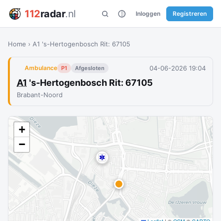
112
radar
.nl
Inloggen
Registreren
Home
›
A1 's-Hertogenbosch Rit: 67105
04-06-2026 19:04
Ambulance
P1
Afgesloten
A1
's-Hertogenbosch Rit: 67105
Brabant-Noord
+
−