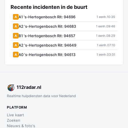
Recente incidenten in de buurt
A1 's-Hertogenbosch Rit: 94696
A
1 eenh.
10:35
A2 's-Hertogenbosch Rit: 94683
A
1 eenh.
09:46
B1 's-Hertogenbosch Rit: 94657
A
1 eenh.
08:29
A2 's-Hertogenbosch Rit: 94649
A
1 eenh.
07:10
A0 's-Hertogenbosch Rit: 94613
A
1 eenh.
03:31
112
radar
.nl
Realtime hulpdiensten data voor Nederland
PLATFORM
Live kaart
Zoeken
Nieuws & foto's