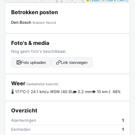
Leaflet
|
©
OSM
©
CARTO
Betrokken posten
Den Bosch
Brabant-Noord
Foto's & media
Nog geen foto's beschikbaar.
Foto uploaden
Link toevoegen
Weer
Gedeeltelijk bewolkt
🌡 17.1°C
💨 24.1 km/u WSW (40.9)
🌧 0.2 mm
👁 10 km
💧 68%
Overzicht
Alarmeringen
1
Eenheden
1