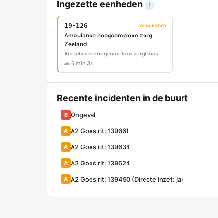
Ingezette eenheden
1
19-126
Ambulance
Ambulance hoogcomplexe zorg
Zeeland
Ambulance hoogcomplexe zorg
Goes
🚗 6 min 3s
Recente incidenten in de buurt
Ongeval
B
A2 Goes rit: 139661
A
A2 Goes rit: 139634
A
A2 Goes rit: 139524
A
A2 Goes rit: 139490 (Directe inzet: ja)
A