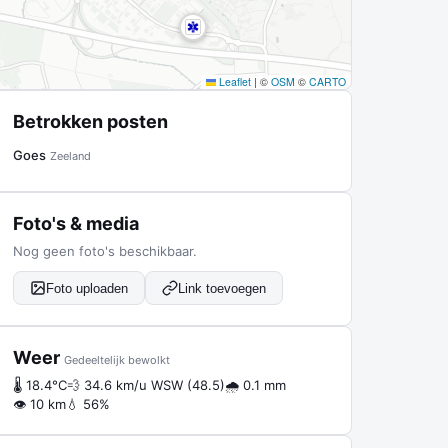
Leaflet
|
©
OSM
©
CARTO
Betrokken posten
Goes
Zeeland
Foto's & media
Nog geen foto's beschikbaar.
Foto uploaden
Link toevoegen
Weer
Gedeeltelijk bewolkt
🌡 18.4°C
💨 34.6 km/u WSW (48.5)
🌧 0.1 mm
👁 10 km
💧 56%