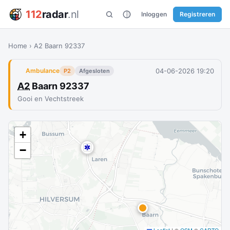
112
radar
.nl
Inloggen
Registreren
Home
›
A2 Baarn 92337
04-06-2026 19:20
Ambulance
P2
Afgesloten
A2
Baarn 92337
Gooi en Vechtstreek
+
−