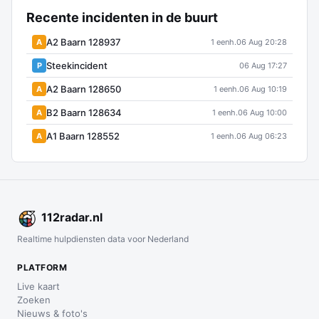
Recente incidenten in de buurt
A2 Baarn 128937
A
1 eenh.
06 Aug 20:28
Steekincident
P
06 Aug 17:27
A2 Baarn 128650
A
1 eenh.
06 Aug 10:19
B2 Baarn 128634
A
1 eenh.
06 Aug 10:00
A1 Baarn 128552
A
1 eenh.
06 Aug 06:23
112
radar
.nl
Realtime hulpdiensten data voor Nederland
PLATFORM
Live kaart
Zoeken
Nieuws & foto's