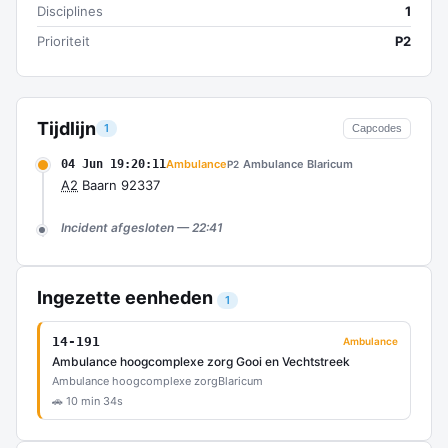
Disciplines
1
Prioriteit
P2
Tijdlijn
1
Capcodes
04 Jun 19:20:11
Ambulance
Ambulance Blaricum
P2
A2
Baarn 92337
Incident afgesloten — 22:41
Ingezette eenheden
1
14-191
Ambulance
Ambulance hoogcomplexe zorg Gooi en Vechtstreek
Ambulance hoogcomplexe zorg
Blaricum
🚗 10 min 34s