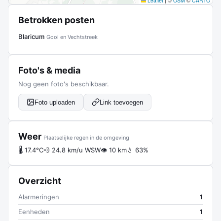
Leaflet
|
©
OSM
©
CARTO
Betrokken posten
Blaricum
Gooi en Vechtstreek
Foto's & media
Nog geen foto's beschikbaar.
Foto uploaden
Link toevoegen
Weer
Plaatselijke regen in de omgeving
🌡 17.4°C
💨 24.8 km/u WSW
👁 10 km
💧 63%
Overzicht
Alarmeringen
1
Eenheden
1