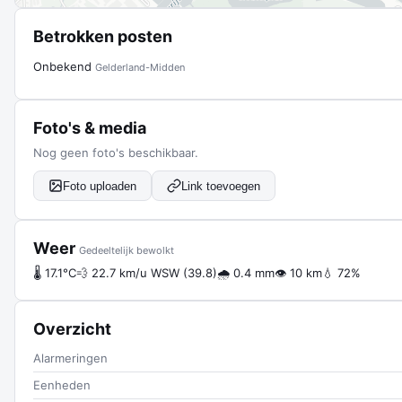
Betrokken posten
Onbekend
Gelderland-Midden
Foto's & media
Nog geen foto's beschikbaar.
Foto uploaden
Link toevoegen
Weer
Gedeeltelijk bewolkt
🌡 17.1°C
💨 22.7 km/u WSW (39.8)
🌧 0.4 mm
👁 10 km
💧 72%
Overzicht
Alarmeringen
Eenheden