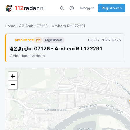
112
radar
.nl
Inloggen
Registreren
Home
›
A2 Ambu 07126 - Arnhem Rit 172291
04-06-2026 19:25
Ambulance
P2
Afgesloten
A2
Ambu
07126 - Arnhem Rit 172291
Gelderland-Midden
+
−