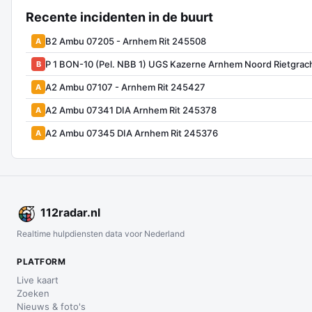
Recente incidenten in de buurt
B2 Ambu 07205 - Arnhem Rit 245508
A
P 1 BON-10 (Pel. NBB 1) UGS Kazerne Arnhem Noord Rietgra
B
A2 Ambu 07107 - Arnhem Rit 245427
A
A2 Ambu 07341 DIA Arnhem Rit 245378
A
A2 Ambu 07345 DIA Arnhem Rit 245376
A
112
radar
.nl
Realtime hulpdiensten data voor Nederland
PLATFORM
Live kaart
Zoeken
Nieuws & foto's