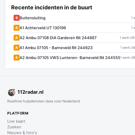
Recente incidenten in de buurt
Buitensluiting
B
1 
A1 Achterveld UT 130196
A
1 
A2 Ambu 07108 DIA Garderen Rit 244667
A
1 eenh.
08
A1 Ambu 07105 - Barneveld Rit 244623
A
1 eenh.
08
A2 Ambu 07105 VWS Lunteren- Barneveld Rit 244555
A
1 eenh.
08
112
radar
.nl
Realtime hulpdiensten data voor Nederland
PLATFORM
Live kaart
Zoeken
Nieuws & foto's