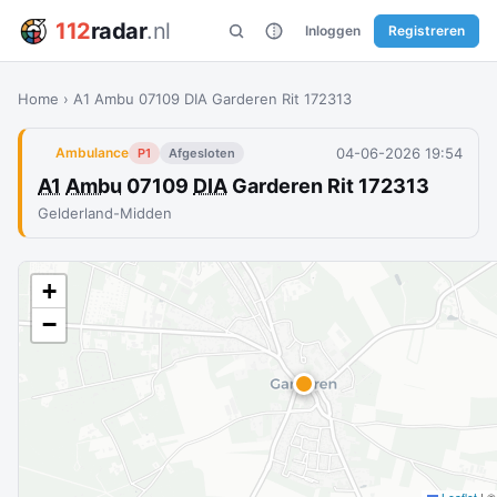
112
radar
.nl
Inloggen
Registreren
Home
›
A1 Ambu 07109 DIA Garderen Rit 172313
04-06-2026 19:54
Ambulance
P1
Afgesloten
A1
Ambu
07109
DIA
Garderen Rit 172313
Gelderland-Midden
+
−