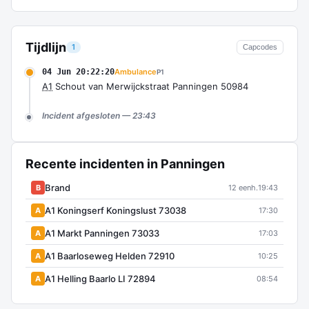
Tijdlijn
1
Capcodes
04 Jun 20:22:20
Ambulance
P1
A1
Schout van Merwijckstraat Panningen 50984
Incident afgesloten — 23:43
Recente incidenten in Panningen
Brand
B
12 eenh.
19:43
A1 Koningserf Koningslust 73038
A
17:30
A1 Markt Panningen 73033
A
17:03
A1 Baarloseweg Helden 72910
A
10:25
A1 Helling Baarlo LI 72894
A
08:54