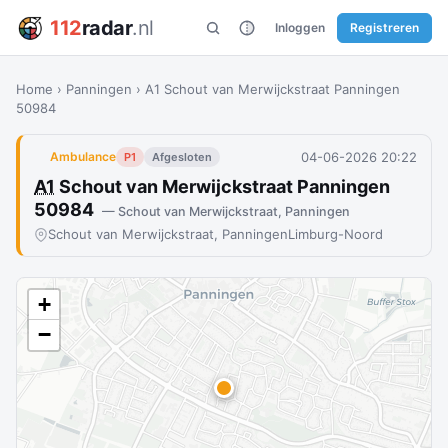
112
radar
.nl
Inloggen
Registreren
Home
›
Panningen
›
A1 Schout van Merwijckstraat Panningen
50984
04-06-2026 20:22
Ambulance
P1
Afgesloten
A1
Schout van Merwijckstraat Panningen
50984
— Schout van Merwijckstraat, Panningen
Schout van Merwijckstraat, Panningen
Limburg-Noord
+
−