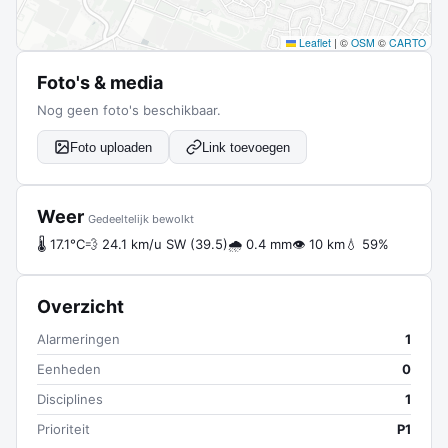
Leaflet
|
©
OSM
©
CARTO
Foto's & media
Nog geen foto's beschikbaar.
Foto uploaden
Link toevoegen
Weer
Gedeeltelijk bewolkt
🌡 17.1°C
💨 24.1 km/u SW (39.5)
🌧 0.4 mm
👁 10 km
💧 59%
Overzicht
Alarmeringen
1
Eenheden
0
Disciplines
1
Prioriteit
P1