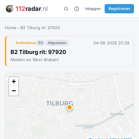
112
radar
.nl
Inloggen
Registreren
Home
›
B2 Tilburg rit: 97920
04-06-2026 20:28
Ambulance
P3
Afgesloten
B2 Tilburg rit: 97920
Midden en West-Brabant
+
−