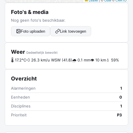
Leaflet
|
©
OSM
©
CARTO
Foto's & media
Nog geen foto's beschikbaar.
Foto uploaden
Link toevoegen
Weer
Gedeeltelijk bewolkt
🌡 17.2°C
💨 26.3 km/u WSW (41.8)
🌧 0.1 mm
👁 10 km
💧 59%
Overzicht
Alarmeringen
1
Eenheden
0
Disciplines
1
Prioriteit
P3