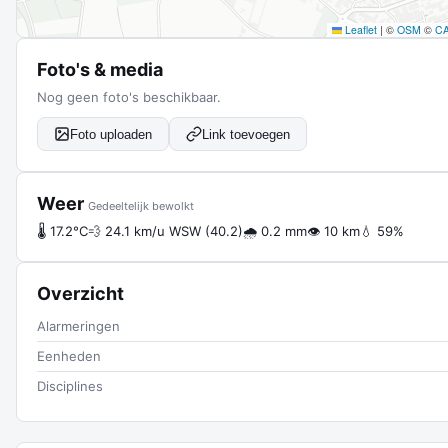
Leaflet
|
©
OSM
©
C
Foto's & media
Nog geen foto's beschikbaar.
Foto uploaden
Link toevoegen
Weer
Gedeeltelijk bewolkt
🌡 17.2°C
💨 24.1 km/u WSW (40.2)
🌧 0.2 mm
👁 10 km
💧 59%
Overzicht
Alarmeringen
Eenheden
Disciplines