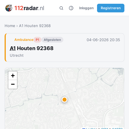
112
radar
.nl
Inloggen
Registreren
Home
›
A1 Houten 92368
04-06-2026 20:35
Ambulance
P1
Afgesloten
A1
Houten 92368
Utrecht
+
−