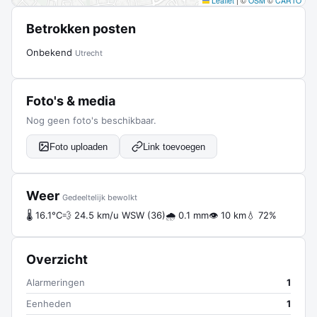
Leaflet
|
©
OSM
©
CARTO
Betrokken posten
Onbekend
Utrecht
Foto's & media
Nog geen foto's beschikbaar.
Foto uploaden
Link toevoegen
Weer
Gedeeltelijk bewolkt
🌡 16.1°C
💨 24.5 km/u WSW (36)
🌧 0.1 mm
👁 10 km
💧 72%
Overzicht
Alarmeringen
1
Eenheden
1