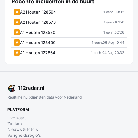
Recente incidenten in de buurt
A2 Houten 128594
A
1 eenh.
09:02
A2 Houten 128573
A
1 eenh.
07:56
A1 Houten 128520
A
1 eenh.
02:26
A1 Houten 128400
A
1 eenh.
05 Aug 19:44
A1 Houten 127864
A
1 eenh.
04 Aug 20:32
112
radar
.nl
Realtime hulpdiensten data voor Nederland
PLATFORM
Live kaart
Zoeken
Nieuws & foto's
Veiligheidsregio's