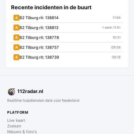
Recente incidenten in de buurt
B2 Tilburg rit: 138814
A
11:56
B2 Tilburg rit: 138813
A
1 eenh.
11:51
B2 Tilburg rit: 138778
A
10:31
B2 Tilburg rit: 138757
A
09:58
B2 Tilburg rit: 138739
A
09:18
112
radar
.nl
Realtime hulpdiensten data voor Nederland
PLATFORM
Live kaart
Zoeken
Nieuws & foto's