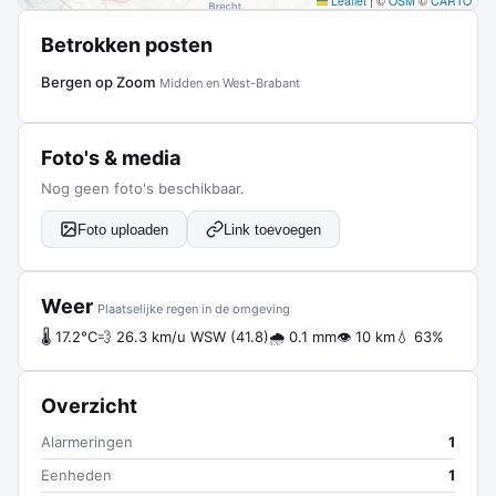
Leaflet
|
©
OSM
©
CARTO
Betrokken posten
Bergen op Zoom
Midden en West-Brabant
Foto's & media
Nog geen foto's beschikbaar.
Foto uploaden
Link toevoegen
Weer
Plaatselijke regen in de omgeving
🌡 17.2°C
💨 26.3 km/u WSW (41.8)
🌧 0.1 mm
👁 10 km
💧 63%
Overzicht
Alarmeringen
1
Eenheden
1