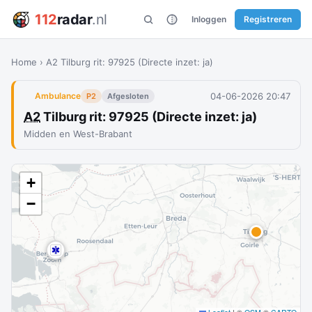
112
radar
.nl
Inloggen
Registreren
Home
›
A2 Tilburg rit: 97925 (Directe inzet: ja)
04-06-2026 20:47
Ambulance
P2
Afgesloten
A2
Tilburg rit: 97925 (Directe inzet: ja)
Midden en West-Brabant
+
−