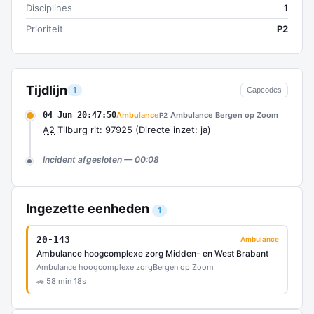
Disciplines
1
Prioriteit
P2
Tijdlijn
1
Capcodes
04 Jun 20:47:50
Ambulance
Ambulance Bergen op Zoom
P2
A2
Tilburg rit: 97925 (Directe inzet: ja)
Incident afgesloten — 00:08
Ingezette eenheden
1
20-143
Ambulance
Ambulance hoogcomplexe zorg Midden- en West Brabant
Ambulance hoogcomplexe zorg
Bergen op Zoom
🚗 58 min 18s