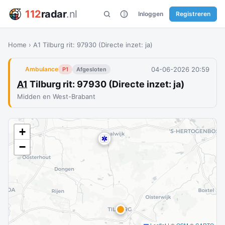
112
radar
.nl
Inloggen
Registreren
Home
›
A1 Tilburg rit: 97930 (Directe inzet: ja)
04-06-2026 20:59
Ambulance
P1
Afgesloten
A1
Tilburg rit: 97930 (Directe inzet: ja)
Midden en West-Brabant
+
−