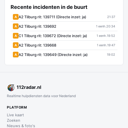
Recente incidenten in de buurt
A2 Tilburg rit: 139711 (Directe inzet: ja)
A
21:37
A2 Tilburg rit: 139692
A
1 eenh.
20:34
C1 Tilburg rit: 139672 (Directe inzet: ja)
A
1 eenh.
19:52
A2 Tilburg rit: 139668
A
1 eenh.
19:47
A2 Tilburg rit: 139649 (Directe inzet: ja)
A
19:02
112
radar
.nl
Realtime hulpdiensten data voor Nederland
PLATFORM
Live kaart
Zoeken
Nieuws & foto's