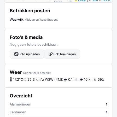
Leaflet
|
©
OSM
©
CARTO
Betrokken posten
Waalwijk
Midden en West-Brabant
Foto's & media
Nog geen foto's beschikbaar.
Foto uploaden
Link toevoegen
Weer
Gedeeltelijk bewolkt
🌡 17.2°C
💨 26.3 km/u WSW (41.8)
🌧 0.1 mm
👁 10 km
💧 59%
Overzicht
Alarmeringen
1
Eenheden
1