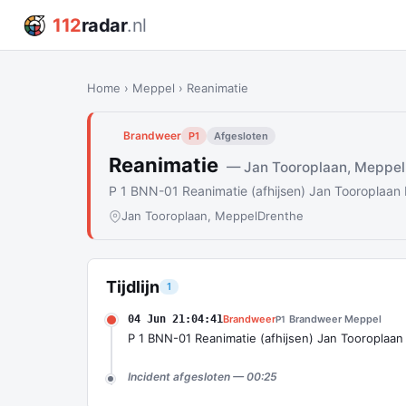
112
radar
.nl
Home
›
Meppel
›
Reanimatie
Brandweer
P1
Afgesloten
Reanimatie
— Jan Tooroplaan, Meppel
P 1 BNN-01 Reanimatie (afhijsen) Jan Tooropla
Jan Tooroplaan, Meppel
Drenthe
Tijdlijn
1
04 Jun 21:04:41
Brandweer
Brandweer Meppel
P1
P 1 BNN-01 Reanimatie (afhijsen) Jan Tooroplaa
Incident afgesloten — 00:25