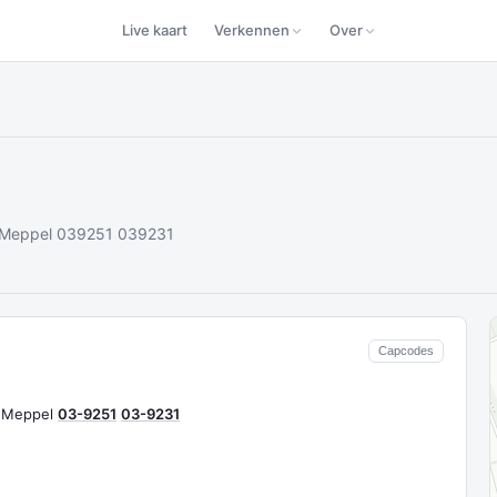
Live kaart
Verkennen
Over
an Meppel 039251 039231
Capcodes
n Meppel
03-9251
03-9231