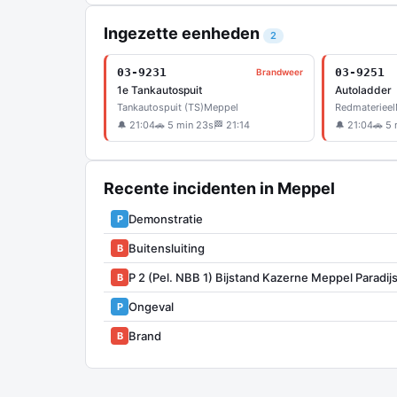
Ingezette eenheden
2
03-9231
03-9251
Brandweer
1e Tankautospuit
Autoladder
Tankautospuit (TS)
Meppel
Redmaterieel
🔔 21:04
🚗 5 min 23s
🏁 21:14
🔔 21:04
🚗 5
Recente incidenten in Meppel
Demonstratie
P
Buitensluiting
B
P 2 (Pel. NBB 1) Bijstand Kazerne Meppel Par
B
Ongeval
P
Brand
B