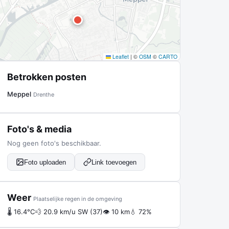
Leaflet
|
©
OSM
©
CARTO
Betrokken posten
Meppel
Drenthe
Foto's & media
Nog geen foto's beschikbaar.
Foto uploaden
Link toevoegen
Weer
Plaatselijke regen in de omgeving
🌡 16.4°C
💨 20.9 km/u SW (37)
👁 10 km
💧 72%