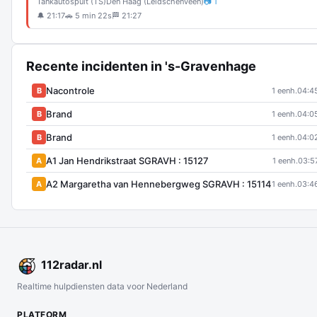
Tankautospuit (TS)
Den Haag (Leidschenveen)
📷 1
🔔 21:17
🚗 5 min 22s
🏁 21:27
Recente incidenten in 's-Gravenhage
Nacontrole
B
1 eenh.
04:4
Brand
B
1 eenh.
04:0
Brand
B
1 eenh.
04:0
A1 Jan Hendrikstraat SGRAVH : 15127
A
1 eenh.
03:5
A2 Margaretha van Hennebergweg SGRAVH : 15114
A
1 eenh.
03:4
112
radar
.nl
Realtime hulpdiensten data voor Nederland
PLATFORM