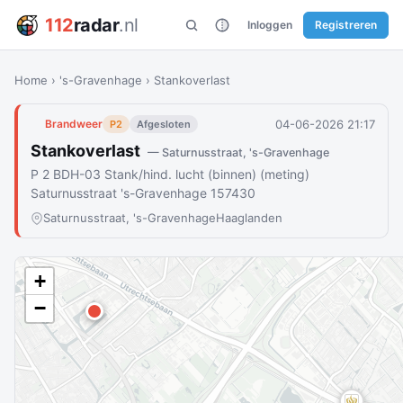
112
radar
.nl
Inloggen
Registreren
Home
›
's-Gravenhage
›
Stankoverlast
04-06-2026 21:17
Brandweer
P2
Afgesloten
Stankoverlast
— Saturnusstraat, 's-Gravenhage
P 2 BDH-03 Stank/hind. lucht (binnen) (meting)
Saturnusstraat 's-Gravenhage 157430
Saturnusstraat, 's-Gravenhage
Haaglanden
+
−