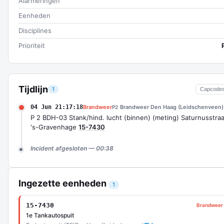
Alarmeringen
Eenheden
Disciplines
Prioriteit
Tijdlijn
1
Capcode
04 Jun 21:17:18
Brandweer
Brandweer Den Haag (Leidschenveen)
P2
P 2 BDH-03 Stank/hind. lucht (binnen) (meting) Saturnusstraa
's-Gravenhage
15-7430
Incident afgesloten — 00:38
Ingezette eenheden
1
15-7430
Brandweer
1e Tankautospuit