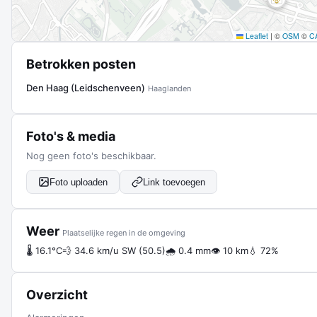
Leaflet
|
©
OSM
©
C
Betrokken posten
Den Haag (Leidschenveen)
Haaglanden
Foto's & media
Nog geen foto's beschikbaar.
Foto uploaden
Link toevoegen
Weer
Plaatselijke regen in de omgeving
🌡 16.1°C
💨 34.6 km/u SW (50.5)
🌧 0.4 mm
👁 10 km
💧 72%
Overzicht