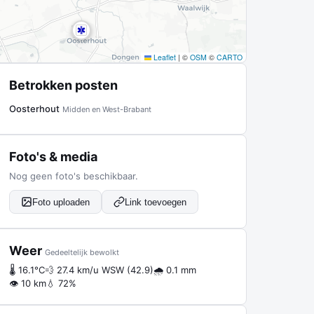
Leaflet
|
©
OSM
©
CARTO
Betrokken posten
Oosterhout
Midden en West-Brabant
Foto's & media
Nog geen foto's beschikbaar.
Foto uploaden
Link toevoegen
Weer
Gedeeltelijk bewolkt
🌡 16.1°C
💨 27.4 km/u WSW (42.9)
🌧 0.1 mm
👁 10 km
💧 72%