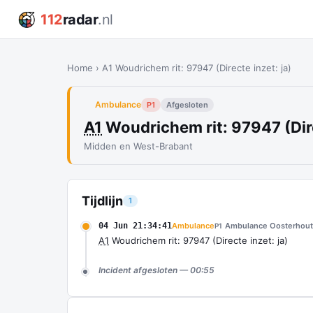
112
radar
.nl
Home
›
A1 Woudrichem rit: 97947 (Directe inzet: ja)
Ambulance
P1
Afgesloten
A1
Woudrichem rit: 97947 (Dire
Midden en West-Brabant
Tijdlijn
1
04 Jun 21:34:41
Ambulance
Ambulance Oosterhout
P1
A1
Woudrichem rit: 97947 (Directe inzet: ja)
Incident afgesloten — 00:55