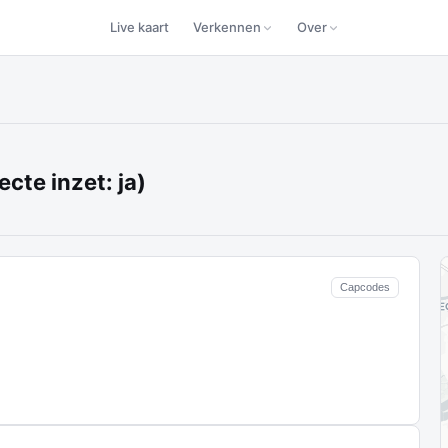
Live kaart
Verkennen
Over
cte inzet: ja)
Capcodes