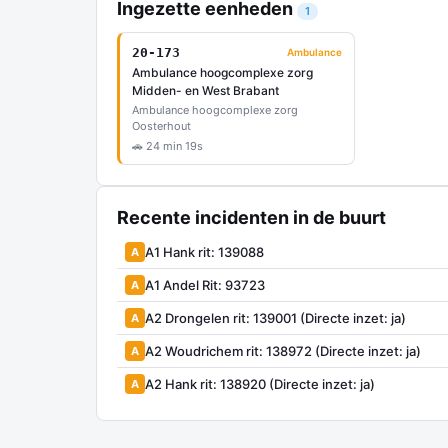
Ingezette eenheden
1
20-173
Ambulance
Ambulance hoogcomplexe zorg
Midden- en West Brabant
Ambulance hoogcomplexe zorg
Oosterhout
🚗 24 min 19s
Recente incidenten in de buurt
A1 Hank rit: 139088
A
A1 Andel Rit: 93723
A
A2 Drongelen rit: 139001 (Directe inzet: ja)
A
A2 Woudrichem rit: 138972 (Directe inzet: ja)
A
A2 Hank rit: 138920 (Directe inzet: ja)
A