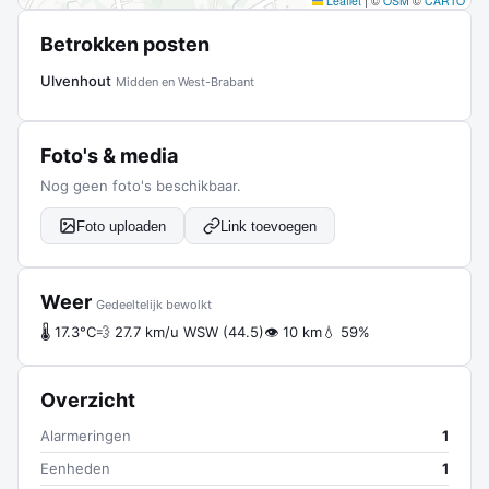
Leaflet
|
©
OSM
©
CARTO
Betrokken posten
Ulvenhout
Midden en West-Brabant
Foto's & media
Nog geen foto's beschikbaar.
Foto uploaden
Link toevoegen
Weer
Gedeeltelijk bewolkt
🌡 17.3°C
💨 27.7 km/u WSW (44.5)
👁 10 km
💧 59%
Overzicht
Alarmeringen
1
Eenheden
1