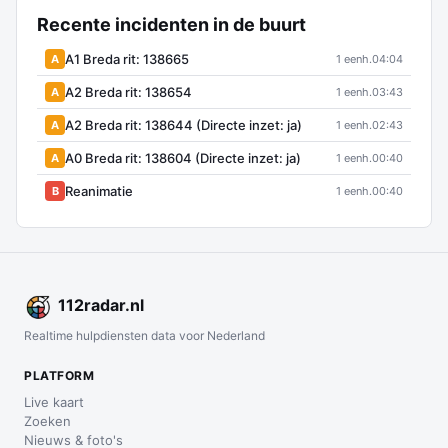
Recente incidenten in de buurt
A1 Breda rit: 138665
A
1 eenh.
04:04
A2 Breda rit: 138654
A
1 eenh.
03:43
A2 Breda rit: 138644 (Directe inzet: ja)
A
1 eenh.
02:43
A0 Breda rit: 138604 (Directe inzet: ja)
A
1 eenh.
00:40
Reanimatie
B
1 eenh.
00:40
112
radar
.nl
Realtime hulpdiensten data voor Nederland
PLATFORM
Live kaart
Zoeken
Nieuws & foto's