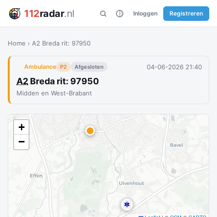
112
radar
.nl
Inloggen
Registreren
Home
›
A2 Breda rit: 97950
04-06-2026 21:40
Ambulance
P2
Afgesloten
A2
Breda rit: 97950
Midden en West-Brabant
+
−