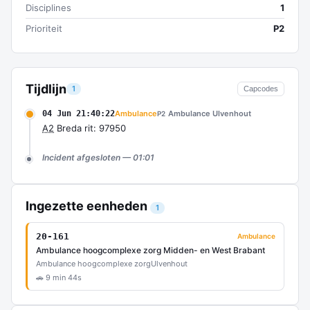
Disciplines
1
Prioriteit
P2
Tijdlijn
1
Capcodes
04 Jun 21:40:22
Ambulance
Ambulance Ulvenhout
P2
A2
Breda rit: 97950
Incident afgesloten — 01:01
Ingezette eenheden
1
20-161
Ambulance
Ambulance hoogcomplexe zorg Midden- en West Brabant
Ambulance hoogcomplexe zorg
Ulvenhout
🚗 9 min 44s