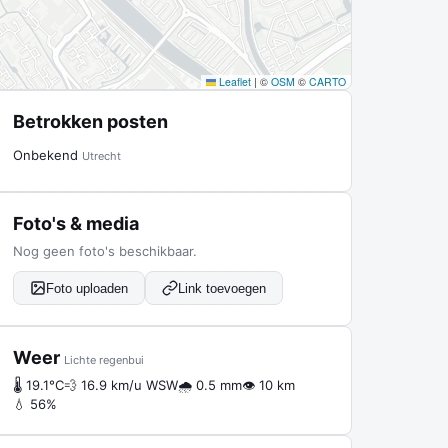
Leaflet
|
©
OSM
©
CARTO
Betrokken posten
Onbekend
Utrecht
Foto's & media
Nog geen foto's beschikbaar.
Foto uploaden
Link toevoegen
Weer
Lichte regenbui
🌡 19.1°C
💨 16.9 km/u WSW
🌧 0.5 mm
👁 10 km
💧 56%