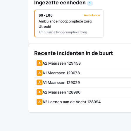
Ingezette eenheden
1
09-106
Ambulance
Ambulance hoogcomplexe zorg
Utrecht
Ambulance hoogcomplexe zorg
Recente incidenten in de buurt
A2 Maarssen 129458
A
A1 Maarssen 129078
A
A1 Maarssen 129029
A
A2 Maarssen 128996
A
A2 Loenen aan de Vecht 128994
A