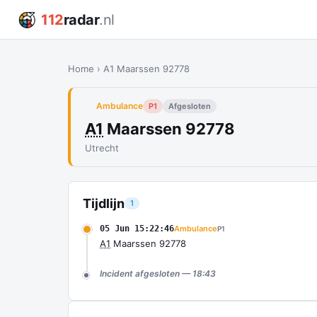
112
radar
.nl
Home
›
A1 Maarssen 92778
Ambulance
P1
Afgesloten
A1
Maarssen 92778
Utrecht
Tijdlijn
1
05 Jun 15:22:46
Ambulance
P1
A1
Maarssen 92778
Incident afgesloten — 18:43