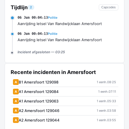
Tijdlijn
2
Capcodes
06 Jun 00:04:13
Politie
Aanrijding letsel Van Randwijcklaan Amersfoort
06 Jun 00:04:13
Politie
Aanrijding letsel Van Randwijcklaan Amersfoort
Incident afgesloten — 03:25
Recente incidenten in Amersfoort
B1 Amersfoort 129098
A
1 eenh.
08:25
A1 Amersfoort 129084
A
1 eenh.
07:11
A1 Amersfoort 129063
A
1 eenh.
05:33
A2 Amersfoort 129046
A
1 eenh.
03:58
A2 Amersfoort 129044
A
1 eenh.
03:55