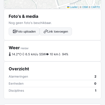
Leaflet
|
©
OSM
©
CARTO
Foto's & media
Nog geen foto's beschikbaar.
Foto uploaden
Link toevoegen
Weer
Helder
🌡 14.2°C
💨 6.5 km/u SSW
👁 10 km
💧 94%
Overzicht
Alarmeringen
2
Eenheden
0
Disciplines
1