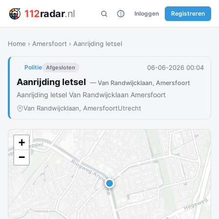
112
radar
.nl
Inloggen
Registreren
Home
›
Amersfoort
›
Aanrijding letsel
06-06-2026 00:04
Politie
Afgesloten
Aanrijding letsel
— Van Randwijcklaan, Amersfoort
Aanrijding letsel Van Randwijcklaan Amersfoort
Van Randwijcklaan, Amersfoort
Utrecht
+
−