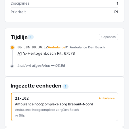
Disciplines
1
Prioriteit
P1
Tijdlijn
1
Capcodes
06 Jun 00:34:12
Ambulance
Ambulance Den Bosch
P1
A1
's-Hertogenbosch Rit: 67578
Incident afgesloten — 03:55
Ingezette eenheden
1
21-102
Ambulance
Ambulance hoogcomplexe zorg Brabant-Noord
Ambulance hoogcomplexe zorg
Den Bosch
🚗 50s