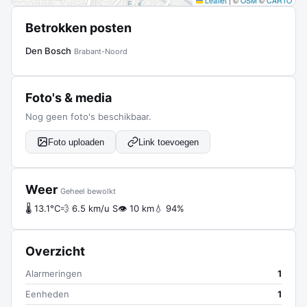
Leaflet
|
©
OSM
©
CARTO
Betrokken posten
Den Bosch
Brabant-Noord
Foto's & media
Nog geen foto's beschikbaar.
Foto uploaden
Link toevoegen
Weer
Geheel bewolkt
🌡 13.1°C
💨 6.5 km/u S
👁 10 km
💧 94%
Overzicht
Alarmeringen
1
Eenheden
1