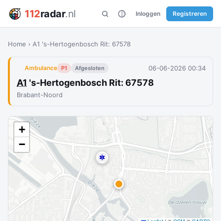
112
radar
.nl
Inloggen
Registreren
Home
›
A1 's-Hertogenbosch Rit: 67578
06-06-2026 00:34
Ambulance
P1
Afgesloten
A1
's-Hertogenbosch Rit: 67578
Brabant-Noord
+
−