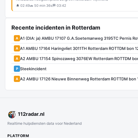
🔔 02:49
🚗 50 min 36s
🏁 03:42
Recente incidenten in Rotterdam
A1 (DIA: ja) AMBU 17107 G.A.Soetemanweg 3195TC Pernis R
A
A1 AMBU 17164 Haringvliet 3011TH Rotterdam ROTTDM bon 
A
A2 AMBU 17154 Spinozaweg 3076EW Rotterdam ROTTDM bo
A
Steekincident
P
A2 AMBU 17126 Nieuwe Binnenweg Rotterdam ROTTDM bon 
A
112
radar
.nl
Realtime hulpdiensten data voor Nederland
PLATFORM