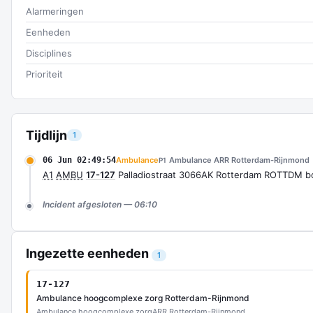
Alarmeringen
Eenheden
Disciplines
Prioriteit
Tijdlijn
1
06 Jun 02:49:54
Ambulance
Ambulance ARR Rotterdam-Rijnmond
P1
A1
AMBU
17-127
Palladiostraat 3066AK Rotterdam ROTTDM 
Incident afgesloten — 06:10
Ingezette eenheden
1
17-127
Ambulance hoogcomplexe zorg Rotterdam-Rijnmond
Ambulance hoogcomplexe zorg
ARR Rotterdam-Rijnmond