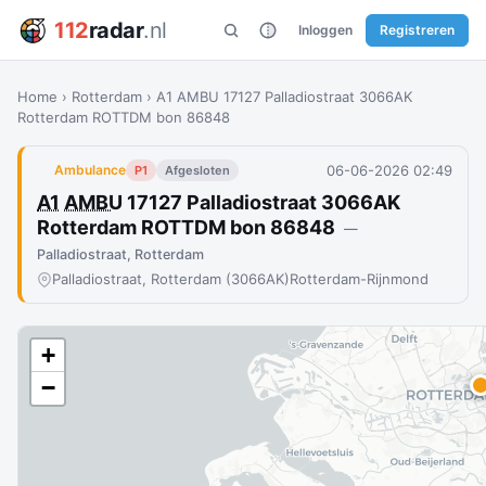
112
radar
.nl
Inloggen
Registreren
Home
›
Rotterdam
›
A1 AMBU 17127 Palladiostraat 3066AK
Rotterdam ROTTDM bon 86848
06-06-2026 02:49
Ambulance
P1
Afgesloten
A1
AMBU
17127 Palladiostraat 3066AK
Rotterdam ROTTDM bon 86848
—
Palladiostraat, Rotterdam
Palladiostraat, Rotterdam (3066AK)
Rotterdam-Rijnmond
+
−