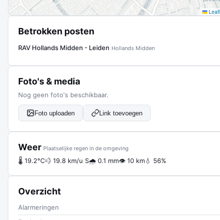
Leafl
Betrokken posten
RAV Hollands Midden - Leiden
Hollands Midden
Foto's & media
Nog geen foto's beschikbaar.
Foto uploaden
Link toevoegen
Weer
Plaatselijke regen in de omgeving
🌡 19.2°C
💨 19.8 km/u S
🌧 0.1 mm
👁 10 km
💧 56%
Overzicht
Alarmeringen