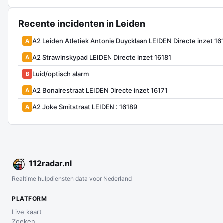
Recente incidenten in Leiden
A2 Leiden Atletiek Antonie Duycklaan LEIDEN Directe inzet 16
A
A2 Strawinskypad LEIDEN Directe inzet 16181
A
Luid/optisch alarm
B
A2 Bonairestraat LEIDEN Directe inzet 16171
A
A2 Joke Smitstraat LEIDEN : 16189
A
112
radar
.nl
Realtime hulpdiensten data voor Nederland
PLATFORM
Live kaart
Zoeken