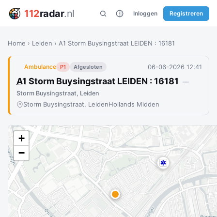
112
radar
.nl
Inloggen
Registreren
Home
›
Leiden
›
A1 Storm Buysingstraat LEIDEN : 16181
06-06-2026 12:41
Ambulance
P1
Afgesloten
A1
Storm Buysingstraat LEIDEN : 16181
—
Storm Buysingstraat, Leiden
Storm Buysingstraat, Leiden
Hollands Midden
+
−