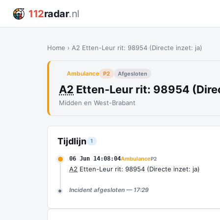
112
radar
.nl
Home
›
A2 Etten-Leur rit: 98954 (Directe inzet: ja)
Ambulance
P2
Afgesloten
A2
Etten-Leur rit: 98954 (Direc
Midden en West-Brabant
Tijdlijn
1
06 Jun 14:08:04
Ambulance
P2
A2
Etten-Leur rit: 98954 (Directe inzet: ja)
Incident afgesloten — 17:29