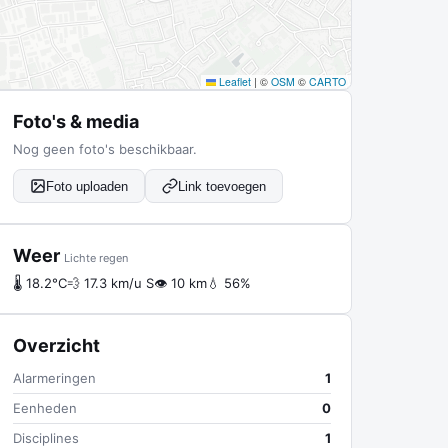
Leaflet
|
©
OSM
©
CARTO
Foto's & media
Nog geen foto's beschikbaar.
Foto uploaden
Link toevoegen
Weer
Lichte regen
🌡 18.2°C
💨 17.3 km/u S
👁 10 km
💧 56%
Overzicht
Alarmeringen
1
Eenheden
0
Disciplines
1