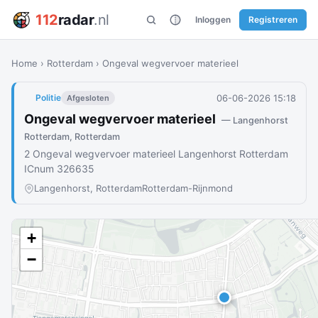
112
radar
.nl
Inloggen
Registreren
Home
›
Rotterdam
›
Ongeval wegvervoer materieel
06-06-2026 15:18
Politie
Afgesloten
Ongeval wegvervoer materieel
— Langenhorst
Rotterdam, Rotterdam
2 Ongeval wegvervoer materieel Langenhorst Rotterdam
ICnum 326635
Langenhorst, Rotterdam
Rotterdam-Rijnmond
+
−