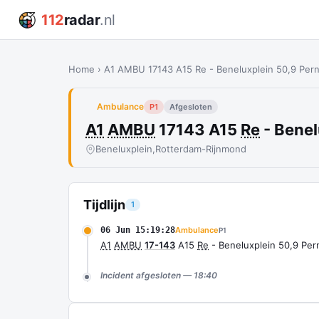
112
radar
.nl
Home
›
A1 AMBU 17143 A15 Re - Beneluxplein 50,9 Per
Ambulance
P1
Afgesloten
A1
AMBU
17143 A15
Re
- Benel
Beneluxplein,
Rotterdam-Rijnmond
Tijdlijn
1
06 Jun 15:19:28
Ambulance
P1
A1
AMBU
17-143
A15
Re
- Beneluxplein 50,9 Per
Incident afgesloten — 18:40