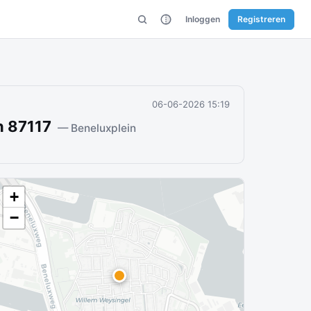
Inloggen
Registreren
06-06-2026 15:19
n 87117
— Beneluxplein
+
−