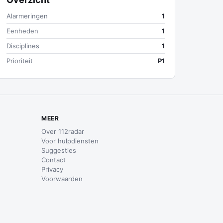
Alarmeringen
1
Eenheden
1
Disciplines
1
Prioriteit
P1
MEER
Over 112radar
Voor hulpdiensten
Suggesties
Contact
Privacy
Voorwaarden