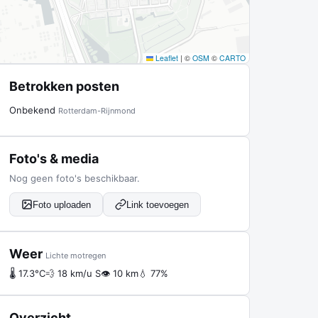
Leaflet
|
©
OSM
©
CARTO
Betrokken posten
Onbekend
Rotterdam-Rijnmond
Foto's & media
Nog geen foto's beschikbaar.
Foto uploaden
Link toevoegen
Weer
Lichte motregen
🌡 17.3°C
💨 18 km/u S
👁 10 km
💧 77%
Overzicht