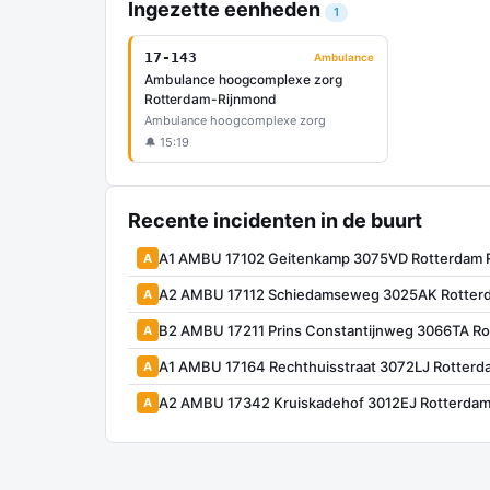
Ingezette eenheden
1
17-143
Ambulance
Ambulance hoogcomplexe zorg
Rotterdam-Rijnmond
Ambulance hoogcomplexe zorg
🔔 15:19
Recente incidenten in de buurt
A1 AMBU 17102 Geitenkamp 3075VD Rotterdam
A
A2 AMBU 17112 Schiedamseweg 3025AK Rotter
A
B2 AMBU 17211 Prins Constantijnweg 3066TA R
A
A1 AMBU 17164 Rechthuisstraat 3072LJ Rotter
A
A2 AMBU 17342 Kruiskadehof 3012EJ Rotterda
A