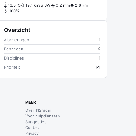
🌡 13.3°C
💨 19.1 km/u SW
🌧 0.2 mm
👁 2.8 km
💧 100%
Overzicht
Alarmeringen
1
Eenheden
2
Disciplines
1
Prioriteit
P1
MEER
Over 112radar
Voor hulpdiensten
Suggesties
Contact
Privacy