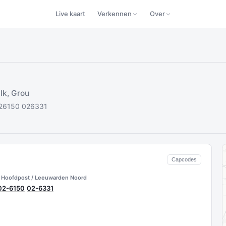
Live kaart
Verkennen
Over
lk, Grou
 026150 026331
Capcodes
Hoofdpost / Leeuwarden Noord
02-6150
02-6331