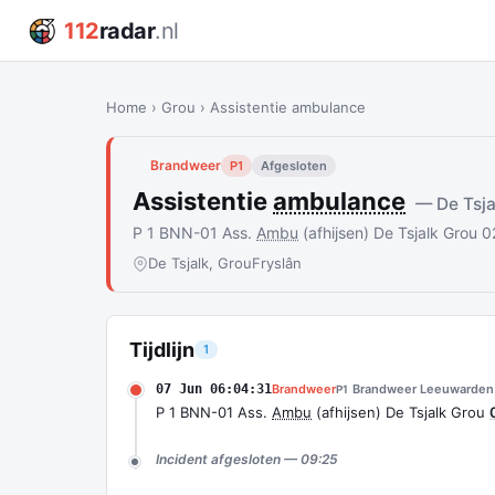
112
radar
.nl
Home
›
Grou
›
Assistentie ambulance
Brandweer
P1
Afgesloten
Assistentie
ambulance
— De Tsja
P 1 BNN-01 Ass.
Ambu
(afhijsen) De Tsjalk Grou
De Tsjalk, Grou
Fryslân
Tijdlijn
1
07 Jun 06:04:31
Brandweer
Brandweer Leeuwarden 
P1
P 1 BNN-01 Ass.
Ambu
(afhijsen) De Tsjalk Grou
Incident afgesloten — 09:25