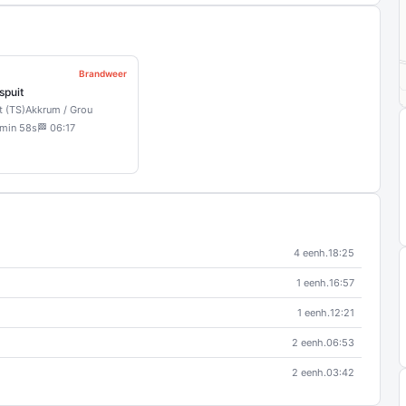
Brandweer
spuit
t (TS)
Akkrum / Grou
 min 58s
🏁 06:17
4 eenh.
18:25
1 eenh.
16:57
1 eenh.
12:21
2 eenh.
06:53
2 eenh.
03:42