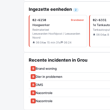
Ingezette eenheden
2
02-6150
02-6331
Brandweer
Hoogwerker
1e Tankauto
Redmaterieel
Tankautospui
Leeuwarden Hoofdpost / Leeuwarden
🔔 06:04
🚗 8
Noord
🔔 06:04
🚗 15 min 31s
🏁 06:24
Recente incidenten in Grou
Brand woning
B
Dier in problemen
B
OMS
B
Nacontrole
B
Nacontrole
B