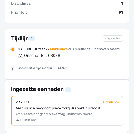
Disciplines
1
Prioriteit
P1
Tijdlijn
1
Capcodes
07 Jun 10:57:22
Ambulance
Ambulance Eindhoven Noord
P1
A1
Oirschot Rit: 68088
Incident afgesloten — 14:18
Ingezette eenheden
1
22-131
Ambulance
Ambulance hoogcomplexe zorg Brabant Zuidoost
Ambulance hoogcomplexe zorg
Eindhoven Noord
🚗 13 min 44s