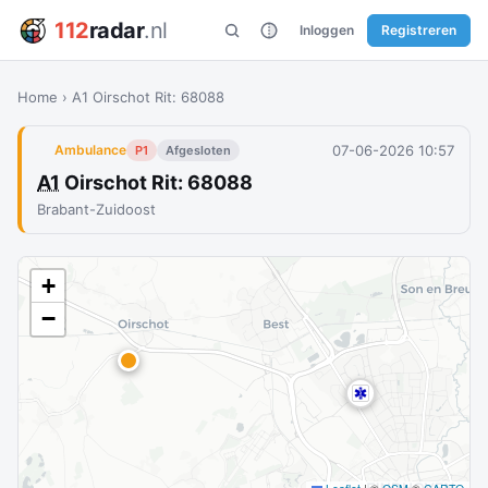
112
radar
.nl
Inloggen
Registreren
Home
›
A1 Oirschot Rit: 68088
07-06-2026 10:57
Ambulance
P1
Afgesloten
A1
Oirschot Rit: 68088
Brabant-Zuidoost
+
−