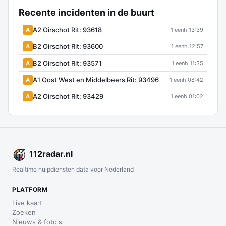
Recente incidenten in de buurt
A2 Oirschot Rit: 93618
A
1 eenh.
13:39
B2 Oirschot Rit: 93600
A
1 eenh.
12:57
B2 Oirschot Rit: 93571
A
1 eenh.
11:35
A1 Oost West en Middelbeers Rit: 93496
A
1 eenh.
08:42
A2 Oirschot Rit: 93429
A
1 eenh.
01:02
112
radar
.nl
Realtime hulpdiensten data voor Nederland
PLATFORM
Live kaart
Zoeken
Nieuws & foto's