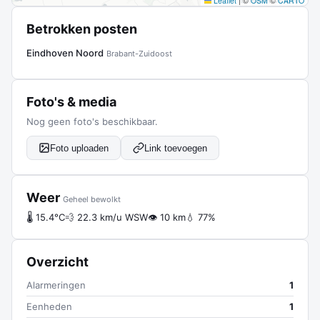
Leaflet
|
©
OSM
©
CARTO
Betrokken posten
Eindhoven Noord
Brabant-Zuidoost
Foto's & media
Nog geen foto's beschikbaar.
Foto uploaden
Link toevoegen
Weer
Geheel bewolkt
🌡 15.4°C
💨 22.3 km/u WSW
👁 10 km
💧 77%
Overzicht
Alarmeringen
1
Eenheden
1