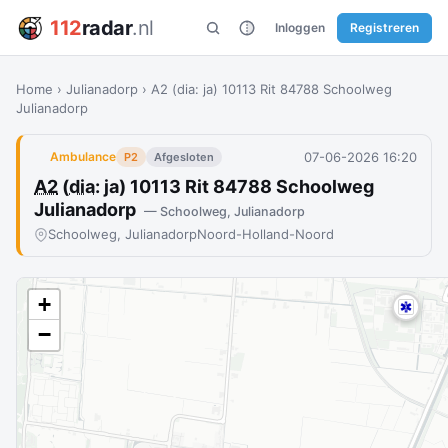
112
radar
.nl
Inloggen
Registreren
Home
›
Julianadorp
›
A2 (dia: ja) 10113 Rit 84788 Schoolweg
Julianadorp
07-06-2026 16:20
Ambulance
P2
Afgesloten
A2
(
dia
: ja) 10113 Rit 84788 Schoolweg
Julianadorp
— Schoolweg, Julianadorp
Schoolweg, Julianadorp
Noord-Holland-Noord
+
−