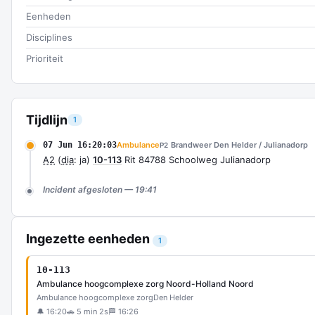
Eenheden
Disciplines
Prioriteit
Tijdlijn
1
07 Jun 16:20:03
Ambulance
Brandweer Den Helder / Julianadorp
P2
A2
(
dia
: ja)
10-113
Rit 84788 Schoolweg Julianadorp
Incident afgesloten — 19:41
Ingezette eenheden
1
10-113
Ambulance hoogcomplexe zorg Noord-Holland Noord
Ambulance hoogcomplexe zorg
Den Helder
🔔 16:20
🚗 5 min 2s
🏁 16:26