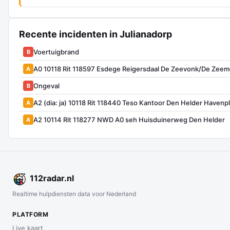
Recente incidenten in Julianadorp
Voertuigbrand
B
A0 10118 Rit 118597 Esdege Reigersdaal De Zeevonk/De Zee
A
Ongeval
B
A2 (dia: ja) 10118 Rit 118440 Teso Kantoor Den Helder Havenp
A
A2 10114 Rit 118277 NWD A0 seh Huisduinerweg Den Helder
A
112
radar
.nl
Realtime hulpdiensten data voor Nederland
PLATFORM
Live kaart