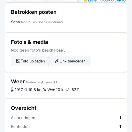
Leaflet
|
©
OSM
©
CARTO
Betrokken posten
Saba
Noord- en Oost-Gelderland
Foto's & media
Nog geen foto's beschikbaar.
Foto uploaden
Link toevoegen
Weer
Gedeeltelijk bewolkt
🌡 19°C
💨 19.8 km/u W
👁 10 km
💧 52%
Overzicht
Alarmeringen
1
Eenheden
1