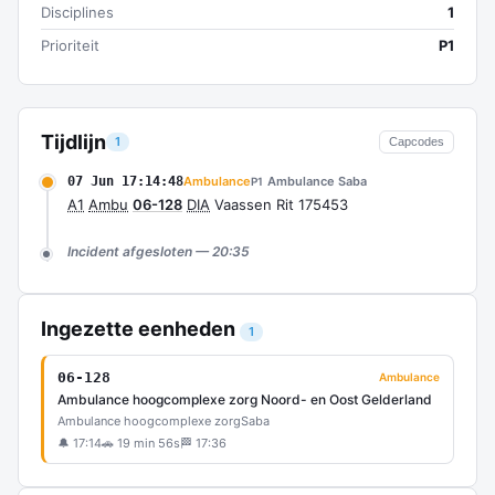
Disciplines
1
Prioriteit
P1
Tijdlijn
1
Capcodes
07 Jun 17:14:48
Ambulance
Ambulance Saba
P1
A1
Ambu
06-128
DIA
Vaassen Rit 175453
Incident afgesloten — 20:35
Ingezette eenheden
1
06-128
Ambulance
Ambulance hoogcomplexe zorg Noord- en Oost Gelderland
Ambulance hoogcomplexe zorg
Saba
🔔 17:14
🚗 19 min 56s
🏁 17:36