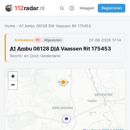
112
radar
.nl
Inloggen
Registreren
Home
›
A1 Ambu 06128 DIA Vaassen Rit 175453
07-06-2026 17:14
Ambulance
P1
Afgesloten
A1
Ambu
06128
DIA
Vaassen Rit 175453
Noord- en Oost-Gelderland
+
−