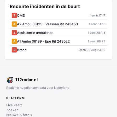
Recente incidenten in de buurt
OMS
B
1 eenh.
17:17
A2 Ambu 06125 - Vaassen Rit 243453
A
1 eenh.
14:16
Assistentie ambulance
B
1 eenh.
08:43
A1 Ambu 06189 - Epe Rit 243022
A
1 eenh.
08:29
Brand
B
1 eenh.
06 Aug 23:50
112
radar
.nl
Realtime hulpdiensten data voor Nederland
PLATFORM
Live kaart
Zoeken
Nieuws & foto's