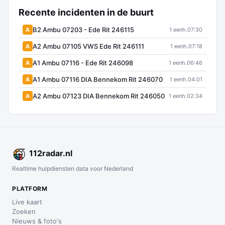
Recente incidenten in de buurt
B2 Ambu 07203 - Ede Rit 246115
A
1 eenh.
07:30
A2 Ambu 07105 VWS Ede Rit 246111
A
1 eenh.
07:18
A1 Ambu 07116 - Ede Rit 246098
A
1 eenh.
06:46
A1 Ambu 07116 DIA Bennekom Rit 246070
A
1 eenh.
04:01
A2 Ambu 07123 DIA Bennekom Rit 246050
A
1 eenh.
02:34
112
radar
.nl
Realtime hulpdiensten data voor Nederland
PLATFORM
Live kaart
Zoeken
Nieuws & foto's