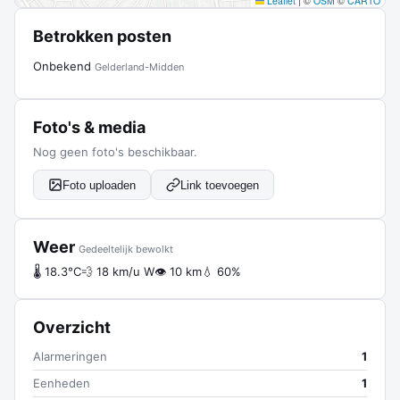
Leaflet
|
©
OSM
©
CARTO
Betrokken posten
Onbekend
Gelderland-Midden
Foto's & media
Nog geen foto's beschikbaar.
Foto uploaden
Link toevoegen
Weer
Gedeeltelijk bewolkt
🌡 18.3°C
💨 18 km/u W
👁 10 km
💧 60%
Overzicht
Alarmeringen
1
Eenheden
1