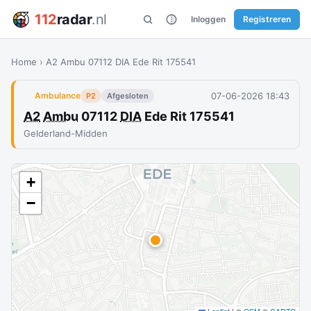
112
radar
.nl
Inloggen
Registreren
Home
›
A2 Ambu 07112 DIA Ede Rit 175541
07-06-2026 18:43
Ambulance
P2
Afgesloten
A2
Ambu
07112
DIA
Ede Rit 175541
Gelderland-Midden
+
−