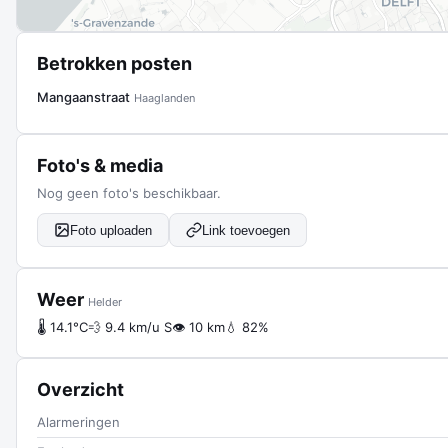
Betrokken posten
Mangaanstraat
Haaglanden
Foto's & media
Nog geen foto's beschikbaar.
Foto uploaden
Link toevoegen
Weer
Helder
🌡 14.1°C
💨 9.4 km/u S
👁 10 km
💧 82%
Overzicht
Alarmeringen