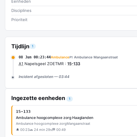
Eenheden
Disciplines
Prioriteit
Tijdlijn
1
08 Jun 00:23:44
Ambulance
Ambulance Mangaanstraat
P1
A1
Napelsgeel ZOETMR :
15-133
Incident afgesloten — 03:44
Ingezette eenheden
1
15-133
Ambulance hoogcomplexe zorg Haaglanden
Ambulance hoogcomplexe zorg
Mangaanstraat
🔔 00:23
🚗 24 min 29s
🏁 00:49