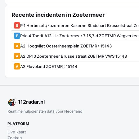
Recente incidenten in Zoetermeer
P 1 Herbezet./kazerneren Kazerne Stadshart Brusselstraat 
B
Prio 4 Toerit A12 Li - Zoetermeer 7 15,7 d ZOETMR Wegverke
P
A2 Hoogvliet Oosterheemplein ZOETMR : 15143
A
A2 DP10 Zoetermeer Brusselstraat ZOETMR VWS 15148
A
A2 Flevoland ZOETMR : 15144
A
112
radar
.nl
Realtime hulpdiensten data voor Nederland
PLATFORM
Live kaart
Zoeken