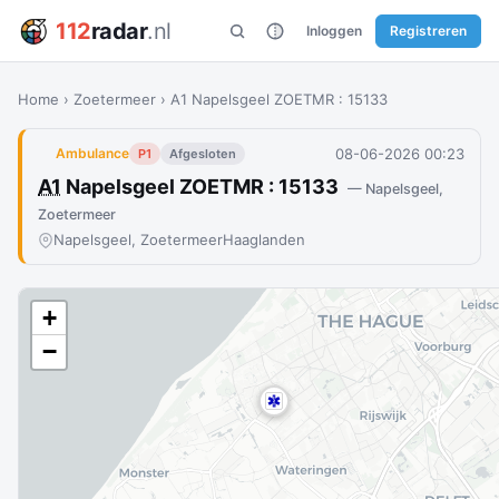
112
radar
.nl
Inloggen
Registreren
Home
›
Zoetermeer
›
A1 Napelsgeel ZOETMR : 15133
08-06-2026 00:23
Ambulance
P1
Afgesloten
A1
Napelsgeel ZOETMR : 15133
— Napelsgeel,
Zoetermeer
Napelsgeel, Zoetermeer
Haaglanden
+
−