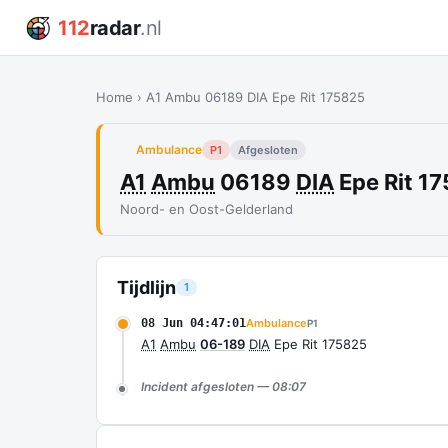
112
radar
.nl
Home
›
A1 Ambu 06189 DIA Epe Rit 175825
Ambulance
P1
Afgesloten
A1
Ambu
06189
DIA
Epe Rit 1
Noord- en Oost-Gelderland
Tijdlijn
1
08 Jun 04:47:01
Ambulance
P1
A1
Ambu
06-189
DIA
Epe Rit 175825
Incident afgesloten — 08:07