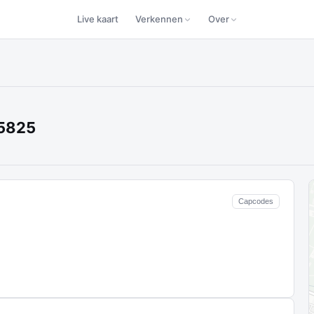
Live kaart
Verkennen
Over
75825
Capcodes