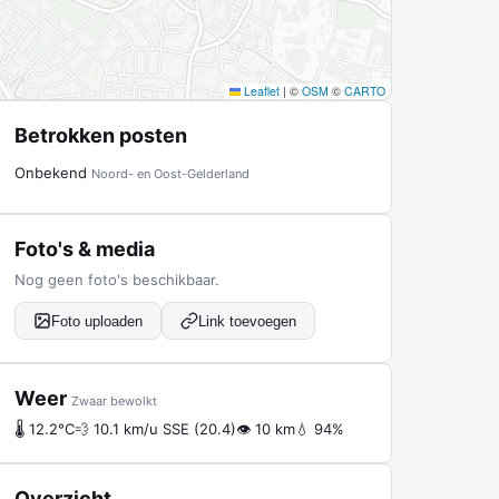
Leaflet
|
©
OSM
©
CARTO
Betrokken posten
Onbekend
Noord- en Oost-Gelderland
Foto's & media
Nog geen foto's beschikbaar.
Foto uploaden
Link toevoegen
Weer
Zwaar bewolkt
🌡 12.2°C
💨 10.1 km/u SSE (20.4)
👁 10 km
💧 94%
Overzicht