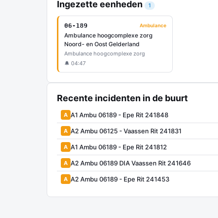
Ingezette eenheden
1
06-189
Ambulance
Ambulance hoogcomplexe zorg
Noord- en Oost Gelderland
Ambulance hoogcomplexe zorg
🔔 04:47
Recente incidenten in de buurt
A1 Ambu 06189 - Epe Rit 241848
A
A2 Ambu 06125 - Vaassen Rit 241831
A
A1 Ambu 06189 - Epe Rit 241812
A
A2 Ambu 06189 DIA Vaassen Rit 241646
A
A2 Ambu 06189 - Epe Rit 241453
A