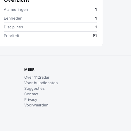
Alarmeringen
1
Eenheden
1
Disciplines
1
Prioriteit
P1
MEER
Over 112radar
Voor hulpdiensten
Suggesties
Contact
Privacy
Voorwaarden