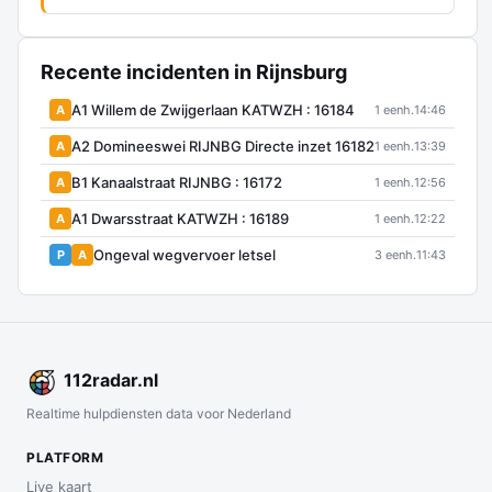
Recente incidenten in Rijnsburg
A1 Willem de Zwijgerlaan KATWZH : 16184
A
1 eenh.
14:46
A2 Domineeswei RIJNBG Directe inzet 16182
A
1 eenh.
13:39
B1 Kanaalstraat RIJNBG : 16172
A
1 eenh.
12:56
A1 Dwarsstraat KATWZH : 16189
A
1 eenh.
12:22
Ongeval wegvervoer letsel
P
A
3 eenh.
11:43
112
radar
.nl
Realtime hulpdiensten data voor Nederland
PLATFORM
Live kaart