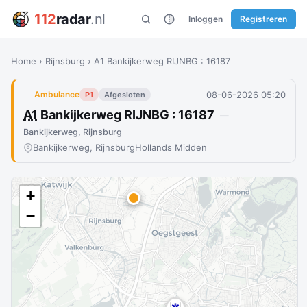
112
radar
.nl
Inloggen
Registreren
Home
›
Rijnsburg
›
A1 Bankijkerweg RIJNBG : 16187
08-06-2026 05:20
Ambulance
P1
Afgesloten
A1
Bankijkerweg RIJNBG : 16187
—
Bankijkerweg, Rijnsburg
Bankijkerweg, Rijnsburg
Hollands Midden
+
−