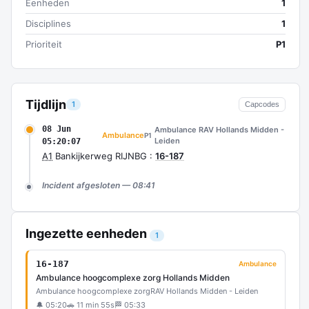
Eenheden
1
Disciplines
1
Prioriteit
P1
Tijdlijn
1
Capcodes
08 Jun
Ambulance RAV Hollands Midden -
Ambulance
P1
Leiden
05:20:07
A1
Bankijkerweg RIJNBG :
16-187
Incident afgesloten — 08:41
Ingezette eenheden
1
16-187
Ambulance
Ambulance hoogcomplexe zorg Hollands Midden
Ambulance hoogcomplexe zorg
RAV Hollands Midden - Leiden
🔔 05:20
🚗 11 min 55s
🏁 05:33