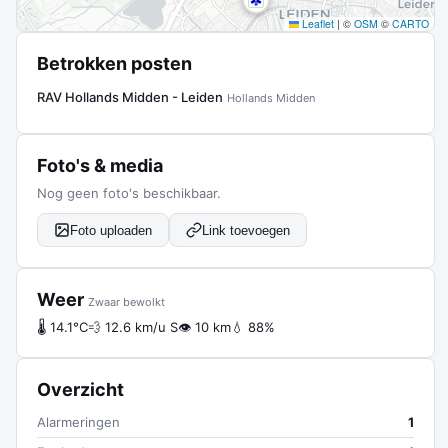
Leaflet
|
©
OSM
©
CARTO
Betrokken posten
RAV Hollands Midden - Leiden
Hollands Midden
Foto's & media
Nog geen foto's beschikbaar.
Foto uploaden
Link toevoegen
Weer
Zwaar bewolkt
🌡 14.1°C
💨 12.6 km/u S
👁 10 km
💧 88%
Overzicht
Alarmeringen
1