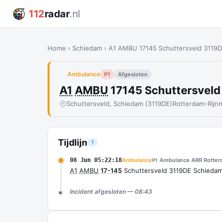
112
radar
.nl
Home
›
Schiedam
›
A1 AMBU 17145 Schuttersveld 3119
Ambulance
P1
Afgesloten
A1
AMBU
17145 Schuttersvel
Schuttersveld, Schiedam (3119DE)
Rotterdam-Rijn
Tijdlijn
1
08 Jun 05:22:18
Ambulance
Ambulance ARR Rotter
P1
A1
AMBU
17-145
Schuttersveld 3119DE Schieda
Incident afgesloten — 08:43