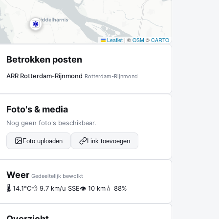
Leaflet
|
©
OSM
©
CARTO
Betrokken posten
ARR Rotterdam-Rijnmond
Rotterdam-Rijnmond
Foto's & media
Nog geen foto's beschikbaar.
Foto uploaden
Link toevoegen
Weer
Gedeeltelijk bewolkt
🌡 14.1°C
💨 9.7 km/u SSE
👁 10 km
💧 88%
Overzicht