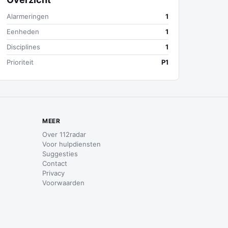
Alarmeringen
1
Eenheden
1
Disciplines
1
Prioriteit
P1
MEER
Over 112radar
Voor hulpdiensten
Suggesties
Contact
Privacy
Voorwaarden