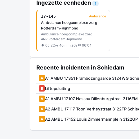
Ingezette eenheden
1
17-145
Ambulance
Ambulance hoogcomplexe zorg
Rotterdam-Rijnmond
Ambulance hoogcomplexe zorg
ARR Rotterdam-Rijnmond
🔔 05:22
🚗 40 min 20s
🏁 06:04
Recente incidenten in Schiedam
A1 AMBU 17351 Frambozengaarde 3124WG Schi
A
Liftopsluiting
B
A1 AMBU 17107 Nassau Dillenburgstraat 3116E
A
A2 AMBU 17117 Toon Verheystraat 3122TP Schi
A
A2 AMBU 17152 Louis Zimmermannplein 3122GP
A