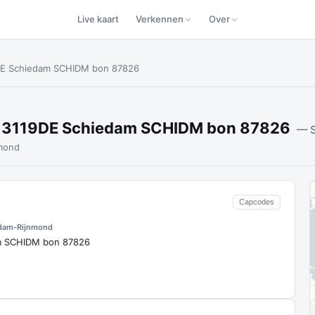
Live kaart
Verkennen
Over
DE Schiedam SCHIDM bon 87826
d 3119DE Schiedam SCHIDM bon 87826
— S
mond
Capcodes
dam-Rijnmond
m SCHIDM bon 87826