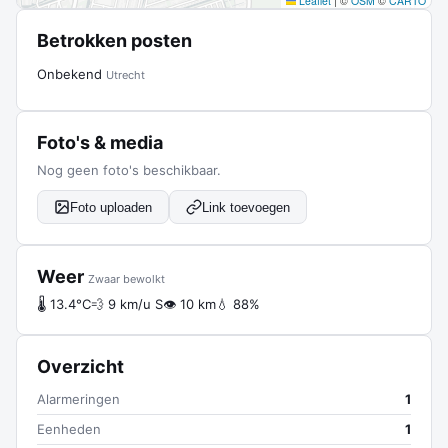
Leaflet
|
©
OSM
©
CARTO
Betrokken posten
Onbekend
Utrecht
Foto's & media
Nog geen foto's beschikbaar.
Foto uploaden
Link toevoegen
Weer
Zwaar bewolkt
🌡 13.4°C
💨 9 km/u S
👁 10 km
💧 88%
Overzicht
Alarmeringen
1
Eenheden
1