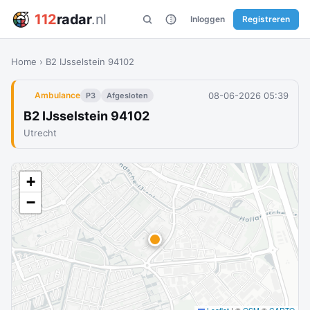
112
radar
.nl
Inloggen
Registreren
Home
›
B2 IJsselstein 94102
08-06-2026 05:39
Ambulance
P3
Afgesloten
B2 IJsselstein 94102
Utrecht
+
−