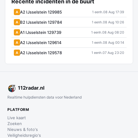
Recente incidenten in de buurt
A2 IJsselstein 129985
A
1 eenh.
08 Aug 17:39
B2 IJsselstein 129784
A
1 eenh.
08 Aug 10:26
A1 IJsselstein 129739
A
1 eenh.
08 Aug 08:20
A2 IJsselstein 129614
A
1 eenh.
08 Aug 00:14
A2 IJsselstein 129578
A
1 eenh.
07 Aug 23:20
112
radar
.nl
Realtime hulpdiensten data voor Nederland
PLATFORM
Live kaart
Zoeken
Nieuws & foto's
Veiligheidsregio's