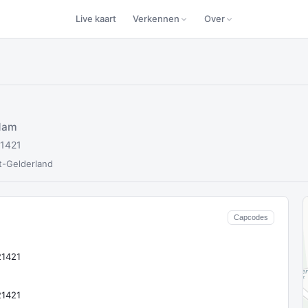
Live kaart
Verkennen
Over
dam
21421
t-Gelderland
Capcodes
21421
21421