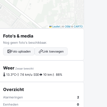
Leaflet
|
©
OSM
©
CARTO
Foto's & media
Nog geen foto's beschikbaar.
Foto uploaden
Link toevoegen
Weer
Zwaar bewolkt
🌡 13.3°C
💨 7.6 km/u SSE
👁 10 km
💧 88%
Overzicht
Alarmeringen
2
Eenheden
0