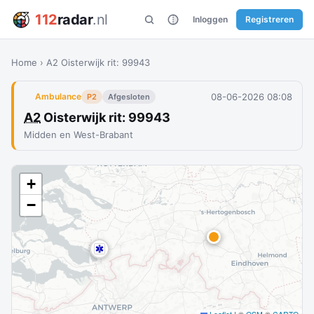
112
radar
.nl
Inloggen
Registreren
Home
›
A2 Oisterwijk rit: 99943
08-06-2026 08:08
Ambulance
P2
Afgesloten
A2
Oisterwijk rit: 99943
Midden en West-Brabant
+
−