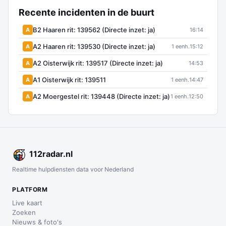
Recente incidenten in de buurt
B2 Haaren rit: 139562 (Directe inzet: ja)
A
16:14
A2 Haaren rit: 139530 (Directe inzet: ja)
A
1 eenh.
15:12
A2 Oisterwijk rit: 139517 (Directe inzet: ja)
A
14:53
A1 Oisterwijk rit: 139511
A
1 eenh.
14:47
A2 Moergestel rit: 139448 (Directe inzet: ja)
A
1 eenh.
12:50
112
radar
.nl
Realtime hulpdiensten data voor Nederland
PLATFORM
Live kaart
Zoeken
Nieuws & foto's