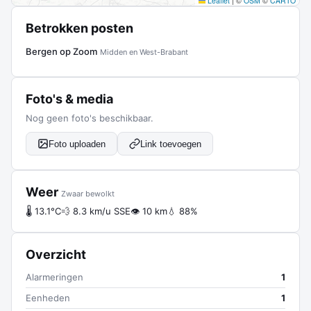
Leaflet
|
©
OSM
©
CARTO
Betrokken posten
Bergen op Zoom
Midden en West-Brabant
Foto's & media
Nog geen foto's beschikbaar.
Foto uploaden
Link toevoegen
Weer
Zwaar bewolkt
🌡 13.1°C
💨 8.3 km/u SSE
👁 10 km
💧 88%
Overzicht
Alarmeringen
1
Eenheden
1