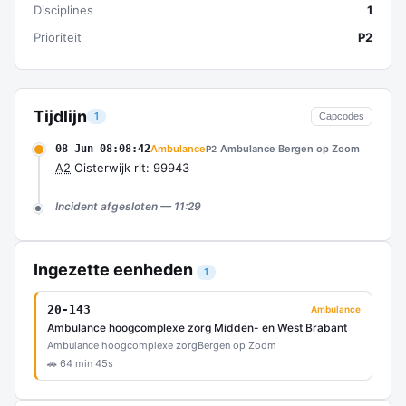
Disciplines
1
Prioriteit
P2
Tijdlijn
1
Capcodes
08 Jun 08:08:42
Ambulance
Ambulance Bergen op Zoom
P2
A2
Oisterwijk rit: 99943
Incident afgesloten — 11:29
Ingezette eenheden
1
20-143
Ambulance
Ambulance hoogcomplexe zorg Midden- en West Brabant
Ambulance hoogcomplexe zorg
Bergen op Zoom
🚗 64 min 45s