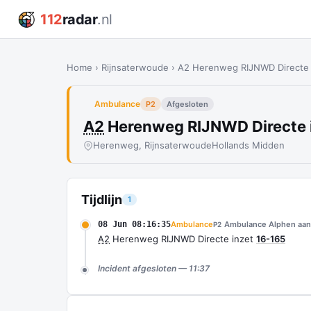
112
radar
.nl
Home
›
Rijnsaterwoude
›
A2 Herenweg RIJNWD Directe 
Ambulance
P2
Afgesloten
A2
Herenweg RIJNWD Directe 
Herenweg, Rijnsaterwoude
Hollands Midden
Tijdlijn
1
08 Jun 08:16:35
Ambulance
Ambulance Alphen aan 
P2
A2
Herenweg RIJNWD Directe inzet
16-165
Incident afgesloten — 11:37