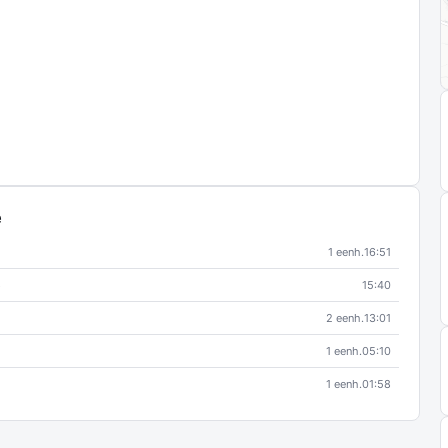
e
1 eenh.
16:51
e
15:40
2 eenh.
13:01
1 eenh.
05:10
1 eenh.
01:58