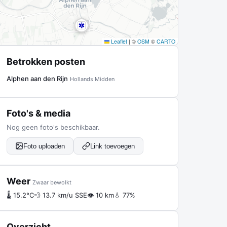
Leaflet
|
©
OSM
©
CARTO
Betrokken posten
Alphen aan den Rijn
Hollands Midden
Foto's & media
Nog geen foto's beschikbaar.
Foto uploaden
Link toevoegen
Weer
Zwaar bewolkt
🌡 15.2°C
💨 13.7 km/u SSE
👁 10 km
💧 77%
Overzicht