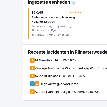
Ingezette eenheden
1
16-165
Ambulance
Ambulance hoogcomplexe zorg
Hollands Midden
Ambulance hoogcomplexe zorg
Alphen aan den Rijn
🔔 08:16
🚗 16 min 28s
🏁 08:34
Recente incidenten in Rijnsaterwoud
A1 Geestweg ROELVN : 16175
A
Passage Ambulance Woubrugsebrug Woubrugg
A
A2 de Bruijnlaan HOOGMD : 16175
A
Ongeval wegvervoer letsel
P
A
A2 Abdij van Rijnsburglaan OUDADE : 16163
A