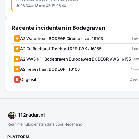
🔔 08:33
🚗 13 min 32s
🏁 08:48
Recente incidenten in Bodegraven
A2 Waterhoen BODEGR Directe inzet 16163
A
1 ee
A2 De Reehorst Treebord REEUWK : 16155
A
1 ee
A2 VWS N11 Bodegraven Europaweg BODEGR VWS 16155
A
1 een
A2 Irenestraat BODEGR : 16166
A
1 een
Ongeval
B
2 een
112
radar
.nl
Realtime hulpdiensten data voor Nederland
PLATFORM