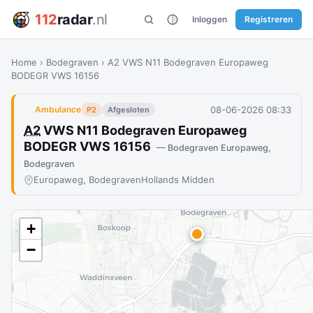
112
radar
.nl
Inloggen
Registreren
Home
›
Bodegraven
›
A2 VWS N11 Bodegraven Europaweg
BODEGR VWS 16156
08-06-2026 08:33
Ambulance
P2
Afgesloten
A2
VWS N11 Bodegraven Europaweg
BODEGR VWS 16156
— Bodegraven Europaweg,
Bodegraven
Europaweg, Bodegraven
Hollands Midden
+
−