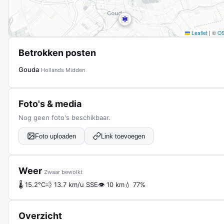
Leaflet
|
©
O
Betrokken posten
Gouda
Hollands Midden
Foto's & media
Nog geen foto's beschikbaar.
Foto uploaden
Link toevoegen
Weer
Zwaar bewolkt
🌡 15.2°C
💨 13.7 km/u SSE
👁 10 km
💧 77%
Overzicht