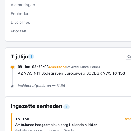
Alarmeringen
Eenheden
Disciplines
Prioriteit
Tijdlijn
1
C
08 Jun 08:33:03
Ambulance
Ambulance Gouda
P2
A2
VWS N11 Bodegraven Europaweg BODEGR VWS
16-156
Incident afgesloten — 11:54
Ingezette eenheden
1
16-156
Amb
Ambulance hoogcomplexe zorg Hollands Midden
Ambulance hoogcomplexe zorg
Gouda